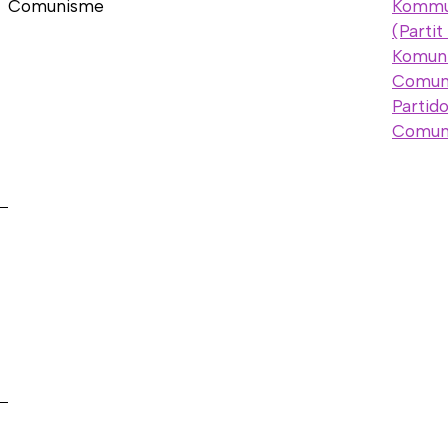
Comunisme
Kommun
(Parti
Komunis
Comuni
Partid
Comuni