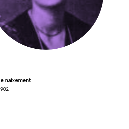
de naixement
1902