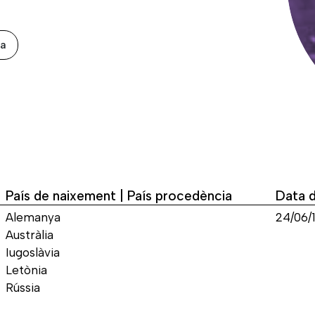
xa
País de naixement | País procedència
Data 
Alemanya
24/06/
Austràlia
Iugoslàvia
Letònia
Rússia