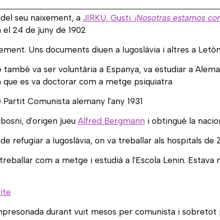
a del seu naixement, a
JIRKU, Gusti.
¡Nosotras estamos con 
a el 24 de juny de 1902
xement. Uns documents diuen a Iugoslàvia i altres a Letòn
e també va ser voluntària a Espanya, va estudiar a Aleman
 en que es va doctorar com a metge psiquiatra
PD Partit Comunista alemany l'any 1931
bosni, d'origen jueu
Alfred Bergmann
i obtingué la nacio
e refugiar a Iugoslàvia, on va treballar als hospitals de
reballar com a metge i estudià a l'Escola Lenin. Estava 
ite
mpresonada durant vuit mesos per comunista i sobretot per