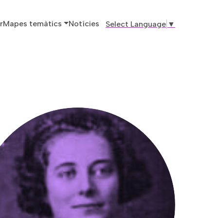
ó principal
r
Mapes temàtics
Notícies
Select Language
▼