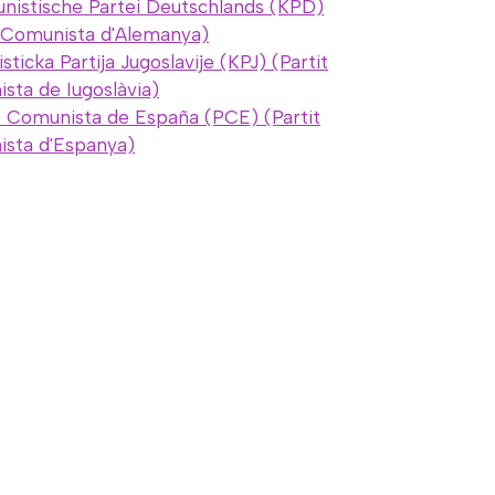
istische Partei Deutschlands (KPD)
t Comunista d'Alemanya)
ticka Partija Jugoslavije (KPJ) (Partit
sta de Iugoslàvia)
o Comunista de España (PCE) (Partit
sta d'Espanya)