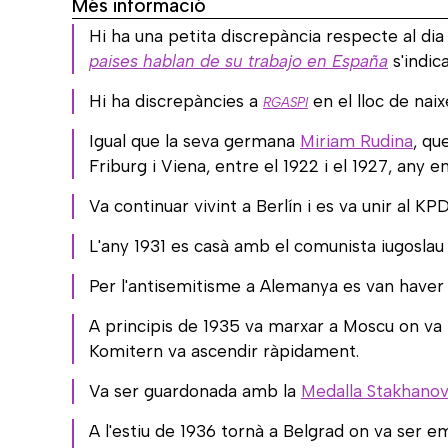
Més informació
Hi ha una petita discrepància respecte al di
paises hablan de su trabajo en España
s'indic
Hi ha discrepàncies a
en el lloc de nai
RGASPI
Igual que la seva germana
Miriam Rudina
, qu
Friburg i Viena, entre el 1922 i el 1927, any
Va continuar vivint a Berlín i es va unir al K
L'any 1931 es casà amb el comunista iugoslau 
Per l'antisemitisme a Alemanya es van haver d
A principis de 1935 va marxar a Moscu on va t
Komitern va ascendir ràpidament.
Va ser guardonada amb la
Medalla Stakhanov
A l'estiu de 1936 tornà a Belgrad on va ser e