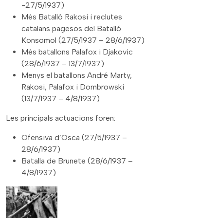
-27/5/1937)
Més Batalló Rakosi i reclutes
catalans pagesos del Batalló
Konsomol (27/5/1937 – 28/6/1937)
Més batallons Palafox i Djakovic
(28/6/1937 – 13/7/1937)
Menys el batallons André Marty,
Rakosi, Palafox i Dombrowski
(13/7/1937 – 4/8/1937)
Les principals actuacions foren:
Ofensiva d’Osca (27/5/1937 –
28/6/1937)
Batalla de Brunete (28/6/1937 –
4/8/1937)