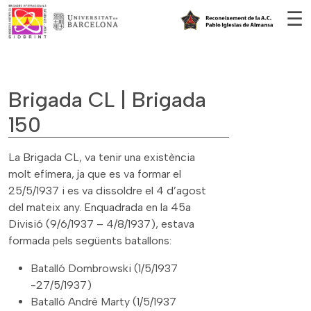
Vés al contingut
☰
Brigada CL | Brigada
150
La Brigada CL, va tenir una existència
molt efímera, ja que es va formar el
25/5/1937 i es va dissoldre el 4 d’agost
del mateix any. Enquadrada en la 45a
Divisió (9/6/1937 – 4/8/1937), estava
formada pels següents batallons:
Batalló Dombrowski (1/5/1937
-27/5/1937)
Batalló André Marty (1/5/1937