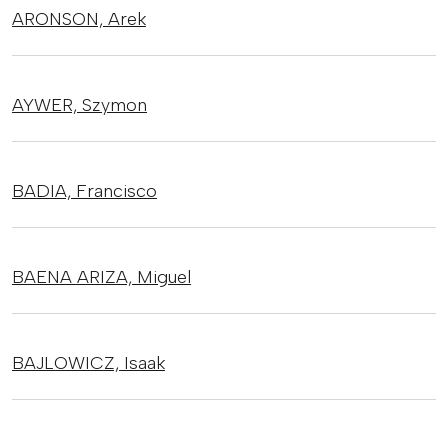
ARONSON,
Arek
AYWER,
Szymon
BADIA,
Francisco
BAENA ARIZA,
Miguel
BAJLOWICZ,
Isaak