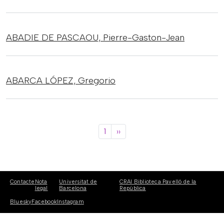
ABADIE DE PASCAOU,
Pierre-Gaston-Jean
ABARCA LÓPEZ,
Gregorio
Paginació
Pàgina següent
1
››
Contacte
Nota
Universitat de
CRAI Biblioteca Pavelló de la
legal
Barcelona
República
Bluesky
Facebook
Instagram