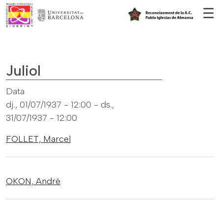
Vés al contingut
☰
Juliol
Data
dj., 01/07/1937 - 12:00
-
ds.,
31/07/1937 - 12:00
FOLLET,
Marcel
OKON,
André