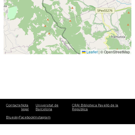
Leaflet
|
© OpenStreetMap
Contacte
Nota
Universitat de
CRAI Biblioteca Pavelló de la
legal
Barcelona
República
Bluesky
Facebook
Instagram