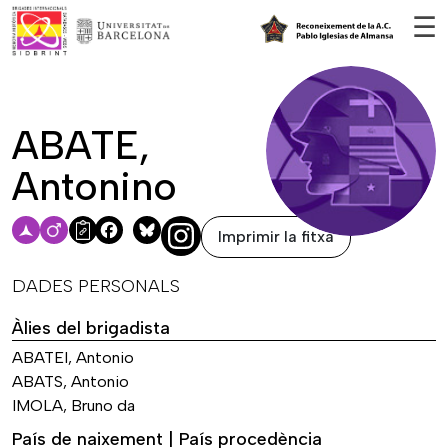
Vés al contingut
☰
ABATE,
Antonino
Imprimir la fitxa
Facebook
Bluesky
DADES PERSONALS
Àlies del brigadista
ABATEI, Antonio
ABATS, Antonio
IMOLA, Bruno da
País de naixement | País procedència