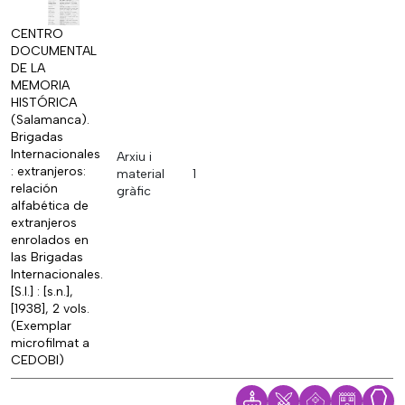
CENTRO
DOCUMENTAL
DE LA
MEMORIA
HISTÓRICA
(Salamanca).
Brigadas
Internacionales
Arxiu i
: extranjeros:
material
1
relación
gràfic
alfabética de
extranjeros
enrolados en
las Brigadas
Internacionales.
[S.l.] : [s.n.],
[1938], 2 vols.
(Exemplar
microfilmat a
CEDOBI)