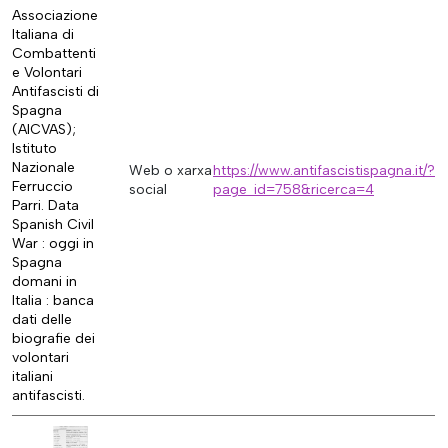
Associazione
Italiana di
Combattenti
e Volontari
Antifascisti di
Spagna
(AICVAS);
Istituto
Nazionale
Web o xarxa
https://www.antifascistispagna.it/?
Ferruccio
social
page_id=758&ricerca=4
Parri. Data
Spanish Civil
War : oggi in
Spagna
domani in
Italia : banca
dati delle
biografie dei
volontari
italiani
antifascisti.