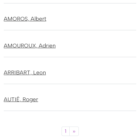
AMOROS,
Albert
AMOUROUX,
Adrien
ARRIBART,
Leon
AUTIÉ,
Roger
Paginació
Pàgina següent
1
››