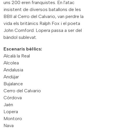
uns 200 eren franquistes. En l'atac
insistent de diversos batallons de les
BBII al Cerro del Calvario, van perdre la
vida els britànics Ralph Fox i el poeta
John Cornford. Lopera passa a ser del
bàndol sublevat.
Escenaris bèl·lics:
Alcalá la Real
Alcolea
Andalusia
Andújar
Bujalance
Cerro del Calvario
Córdova
Jaén
Lopera
Montoro
Nava