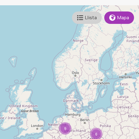
Llista
Mapa
9
6