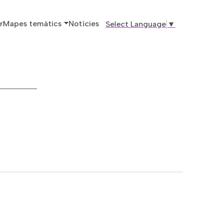
ó principal
r
Mapes temàtics
Notícies
Select Language
▼