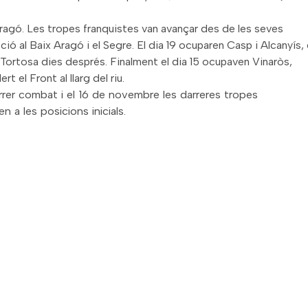
agó. Les tropes franquistes van avançar des de les seves
ó al Baix Aragó i el Segre. El dia 19 ocuparen Casp i Alcanyís, 
r a Tortosa dies després. Finalment el dia 15 ocupaven Vinaròs,
 el Front al llarg del riu.
rrer combat i el
16 de novembre les darreres tropes
 a les posicions inicials.