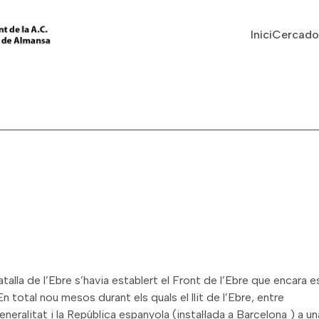
Vés al contingut
Navegaci
Inici
Cercado
alla de l’Ebre s’havia establert el Front de l’Ebre que encara e
 total nou mesos durant els quals el llit de l’Ebre, entre
neralitat i la República espanyola (instal·lada a Barcelona ) a un