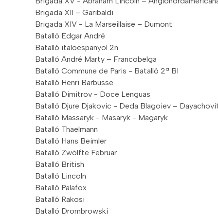
Brigada XV - Abraham Lincoln – Anglonordamerican
Brigada XII – Garibaldi
Brigada XIV - La Marseillaise – Dumont
Batalló Edgar André
Batalló italoespanyol 2n
Batalló André Marty – Francobelga
Batalló Commune de Paris - Batalló 2ª BI
Batalló Henri Barbusse
Batalló Dimitrov - Doce Lenguas
Batalló Djure Djakovic - Deda Blagoiev – Dayachovi
Batalló Massaryk - Masaryk - Magaryk
Batalló Thaelmann
Batalló Hans Beimler
Batalló Zwölfte Februar
Batalló British
Batalló Lincoln
Batalló Palafox
Batalló Rakosi
Batalló Drombrowski