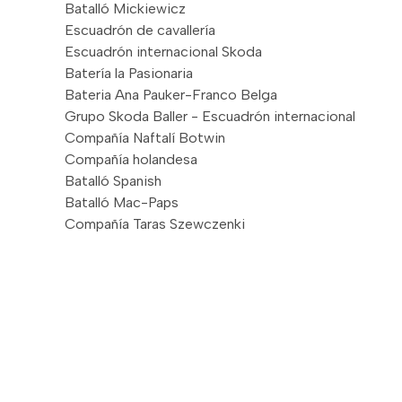
Batalló Mickiewicz
Escuadrón de cavallería
Escuadrón internacional Skoda
Batería la Pasionaria
Bateria Ana Pauker-Franco Belga
Grupo Skoda Baller - Escuadrón internacional
Compañía Naftalí Botwin
Compañía holandesa
Batalló Spanish
Batalló Mac-Paps
Compañía Taras Szewczenki