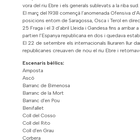
vora del riu Ebre i els generals sublevats a la riba sud.
El març del 1938 començà l’anomenada Ofensiva d’Ar
posicions entorn de Saragossa, Osca i Terol en direcci
25 Fraga i el 3 d’abril Lleida i Gandesa fins a arriba
partien l’Espanya republicana en dos i quedava establert
El 22 de setembre els internacionals lliuraren llur da
republicanes creuaven de nou el riu Ebre i retornaven
Escenaris bèl·lics:
Amposta
Ascó
Barranc de Bimenosa
Barranc de la Mort
Barranc d'en Pou
Benifallet
Coll del Cosso
Coll del Rito
Coll d'en Grau
Corbera