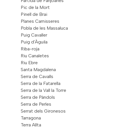
Partida de Fanjoanes
Pic de la Mort
Pinell de Brai
Planes Carnisseres
Pobla de les Massaluca
Puig Cavaller
Puig d'Àguila
Riba-roja
Riu Canaletes
Riu Ebre
Santa Magdalena
Serra de Cavalls
Serra de la Fatarella
Serra de la Vall la Torre
Serra de Pàndols
Serra de Perles
Serrat dels Gironesos
Tarragona
Terra Allta