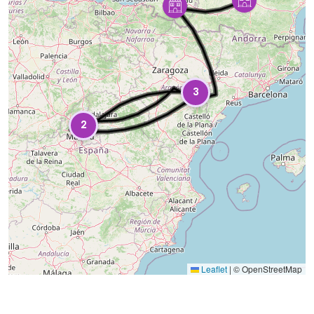
3
2
Leaflet
|
© OpenStreetMap