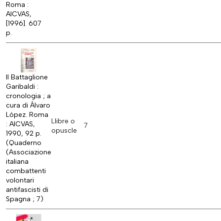
Roma :
AICVAS,
[1996]. 607
p.
Il Battaglione
Garibaldi :
cronologia ; a
cura di Álvaro
López. Roma
Llibre o
: AICVAS,
7
opuscle
1990, 92 p.
(Quaderno
(Associazione
italiana
combattenti
volontari
antifascisti di
Spagna ; 7)