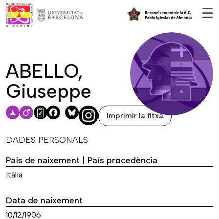
Vés al contingut
☰
ABELLO,
Giuseppe
Imprimir la fitxa
Facebook
Bluesky
DADES PERSONALS
País de naixement | País procedència
Itàlia
Data de naixement
10/12/1906