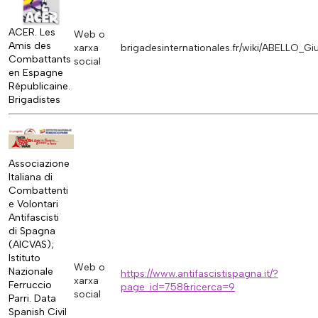
ACER. Les
Web o
Amis des
xarxa
brigadesinternationales.fr/wiki/ABELLO_G
Combattants
social
en Espagne
Républicaine.
Brigadistes
Associazione
Italiana di
Combattenti
e Volontari
Antifascisti
di Spagna
(AICVAS);
Istituto
Web o
Nazionale
https://www.antifascistispagna.it/?
xarxa
Ferruccio
page_id=758&ricerca=9
social
Parri. Data
Spanish Civil