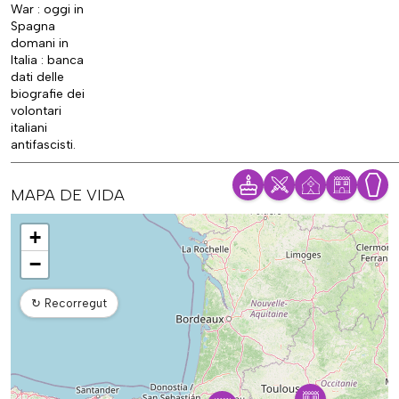
War : oggi in
Spagna
domani in
Italia : banca
dati delle
biografie dei
volontari
italiani
antifascisti.
MAPA DE VIDA
Mapa
+
−
↻
Recorregut