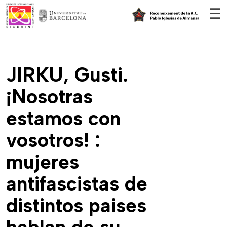
Vés al contingut
☰
JIRKU, Gusti.
¡Nosotras
estamos con
vosotros! :
mujeres
antifascistas de
distintos paises