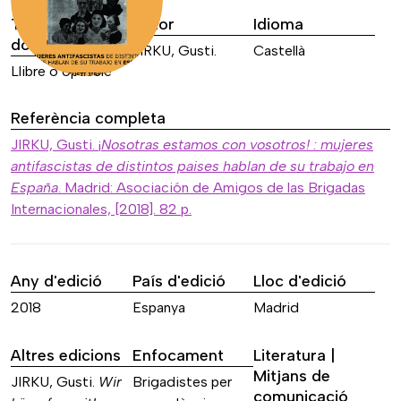
Tipus de font
Autor
Idioma
documental
JIRKU, Gusti.
Castellà
Llibre o opuscle
Referència completa
JIRKU, Gusti. ¡
Nosotras estamos con vosotros! : mujeres
antifascistas de distintos paises hablan de su trabajo en
España
. Madrid: Asociación de Amigos de las Brigadas
Internacionales, [2018]. 82 p.
Any d'edició
País d'edició
Lloc d'edició
2018
Espanya
Madrid
Altres edicions
Enfocament
Literatura |
Mitjans de
JIRKU, Gusti.
Wir
Brigadistes per
comunicació