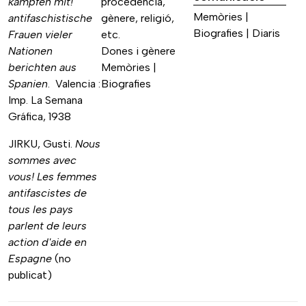
kämpfen mit!
procedència,
Memòries |
antifaschistische
gènere, religió,
Biografies | Diaris
Frauen vieler
etc.
Nationen
Dones i gènere
berichten aus
Memòries |
Spanien
. Valencia :
Biografies
Imp. La Semana
Gráfica, 1938
JIRKU, Gusti.
Nous
sommes avec
vous! Les femmes
antifascistes de
tous les pays
parlent de leurs
action d'aide en
Espagne
(no
publicat)