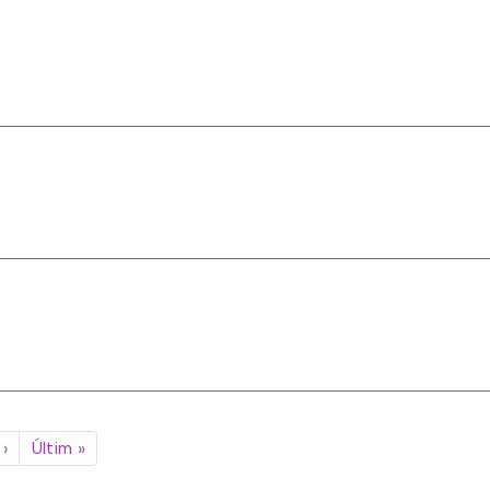
Pàgina següent
Última pàgina
›
Últim »