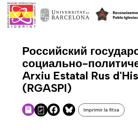
Российский государ
социально-политиче
Arxiu Estatal Rus d'His
(RGASPI)
Imprimir la fitxa
Facebook
Bluesky