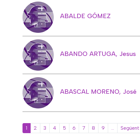
ABALDE GÓMEZ
ABANDO ARTUGA, Jesus
ABASCAL MORENO, José
Paginació
1
2
3
4
5
6
7
8
9
…
Següent 