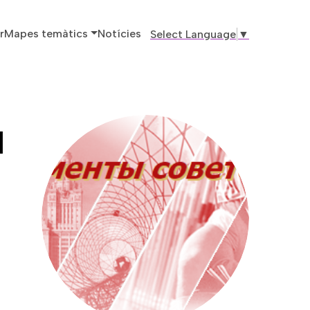
ó principal
r
Mapes temàtics
Notícies
Select Language
▼
|