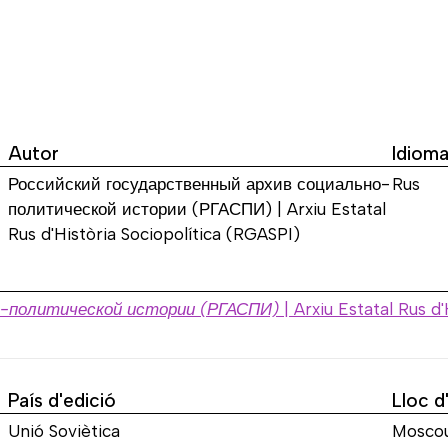
Autor
Idiom
Российский государственный архив социально-
Rus
политической истории (РГАСПИ) | Arxiu Estatal
Rus d'Història Sociopolítica (RGASPI)
о-политической истории (РГАСПИ)
| Arxiu Estatal Rus
d'
País d'edició
Lloc d
Unió Soviètica
Mosco