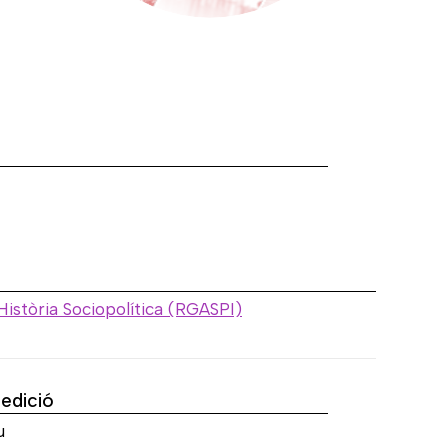
a
Història Sociopolítica (RGASPI)
'edició
u