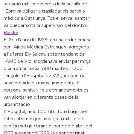
situació militar després de la batalla de
l'Ebre va obligar a traslladar els serveis
mèdics a Catalunya. Tot el servei sanitari
va quedar sota la supervisió del doctor
Barsky
.
El 26 d’abril del 1938, en una ordre emesa
per l’Ajuda Mèdica Estrangera adreçada
a l’alferes
Ely
Salem
, sotsintendent de
l’AME de Vic, s’ordenava enviar per mitjà
d’una ambulància, 600 mantes i 1.200
llençols a l’Hospital de S’Agaró per a la
seva posada en marxa immediata. El
personal sanitari i els comandaments es
van allotjar en diferents cases de la
urbanització
L'Hospital, amb 500 llits, fou dirigit per
diferents metges amb grau militar de
capità metge durant el període d’abril del
1938 a gener del 1939 i va ser destinat