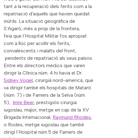
tant a la recuperació dels ferits com a la
repatriació d'aquells que havien quedat
inútils. La situació geogràfica de
S’Agaró, més a prop de la frontera,
feia que l’Hospital Militar fos apropiat
com a lloc per acollir els ferits,
convalescents i malalts del front,
pendents de repatriació als seus països.
Entre els directors mèdics que varen
dirigir la Clínica núm. 4 hi havia el Dr.
Sidney Vogel
, cirurgià nord-americà, que
va dirigir també els hospitals de Mataró
(núm. 7) i de Farners de la Selva (núm.
5),
Imre Beer
, prestigiós cirurgià
iugoslau, major, metge en cap de la XV
Brigada Internacional,
Raymund Rhodes
,
o Rodes, metge iugoslau que també
dirigí l’Hospital núm.5 de Farners de