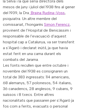
la Selva i la que seria directora dels
mesos de juny i juliol del 1938 fins al gener
del 1939, la Dra.
Braina Rudina-Voss
,
psiquiatra. Un altre membre del
comissariat, l’hongarès
Simon Ferencz
,
provinent de l’Hospital de Benicàssim i
responsable de l’evacuació d’aquest
hospital cap a Catalunya, va ser transferit
a s’Agaró i declarat inútil, ja que havia
estat ferit en una cama durant els
combats del Jarama.
Les fonts recullen que entre octubre i
novembre del 1938 es consignaren un
total de 383 ingressats: 114 americans,
68 alemanys, 57 polonesos, 54 italians,
36 canadencs, 28 anglesos, 9 cubans, 9
suïssos i 8 txecs. Entre altres
nacionalitats que passaren per s’Agaró ja
fos com a ferits, evacuats o personal