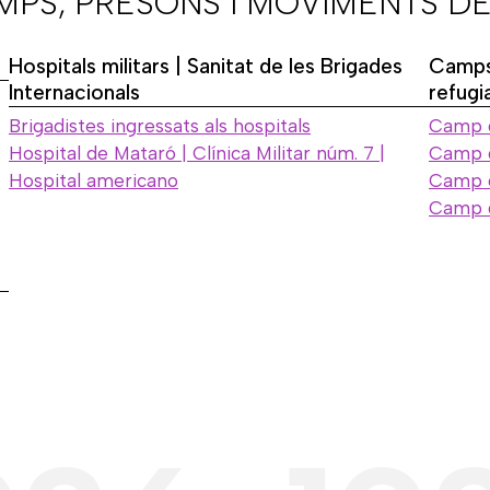
AMPS, PRESONS I MOVIMENTS DE
Hospitals militars | Sanitat de les Brigades
Camps
Internacionals
refugi
Brigadistes ingressats als hospitals
Camp d
Hospital de Mataró | Clínica Militar núm. 7 |
Camp 
Hospital americano
Camp d
Camp 