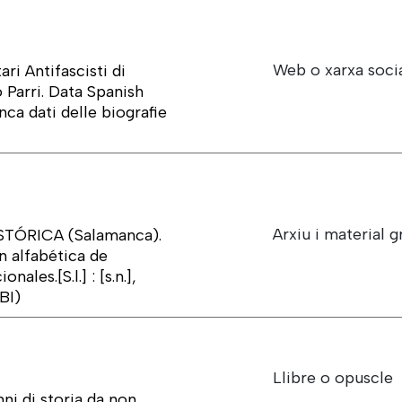
Web o xarxa soci
ri Antifascisti di
 Parri. Data Spanish
nca dati delle biografie
Arxiu i material g
ÓRICA (Salamanca).
n alfabética de
ales.[S.l.] : [s.n.],
BI)
Llibre o opuscle
ni di storia da non