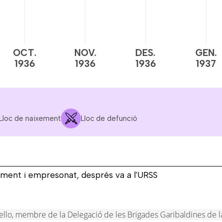
OCT.
NOV.
DES.
GEN.
1936
1936
1936
1937
Lloc de naixement
Lloc de defunció
ament i empresonat, després va a l'URSS
ello, membre de la Delegació de les Brigades Garibaldines de la