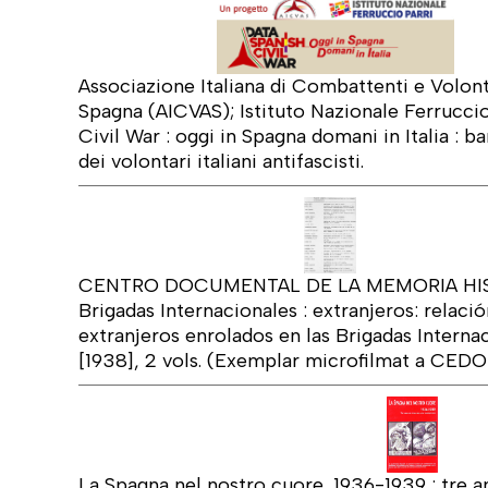
Associazione Italiana di Combattenti e Volonta
Spagna (AICVAS); Istituto Nazionale Ferruccio
Civil War : oggi in Spagna domani in Italia : ba
dei volontari italiani antifascisti.
CENTRO DOCUMENTAL DE LA MEMORIA HIST
Brigadas Internacionales : extranjeros: relació
extranjeros enrolados en las Brigadas Internacion
[1938], 2 vols. (Exemplar microfilmat a CEDO
La Spagna nel nostro cuore, 1936-1939 : tre an