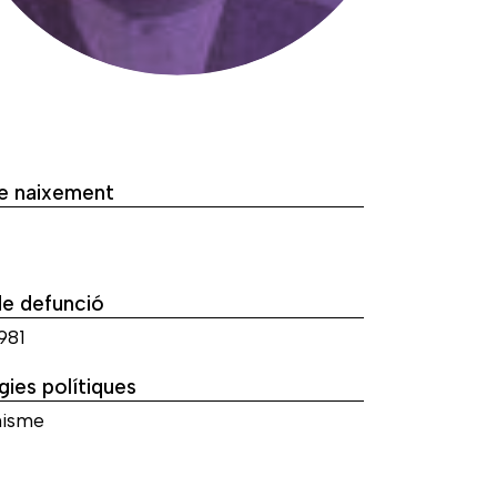
de naixement
de defunció
981
gies polítiques
isme