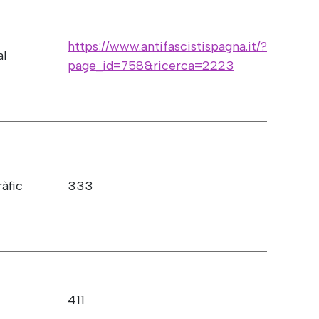
https://www.antifascistispagna.it/?
al
page_id=758&ricerca=2223
ràfic
333
411