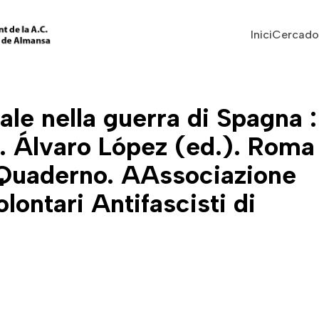
Vés al contingut
Navegaci
Inici
Cercado
le nella guerra di Spagna :
o. Álvaro López (ed.). Roma 
(Quaderno. AAssociazione
lontari Antifascisti di