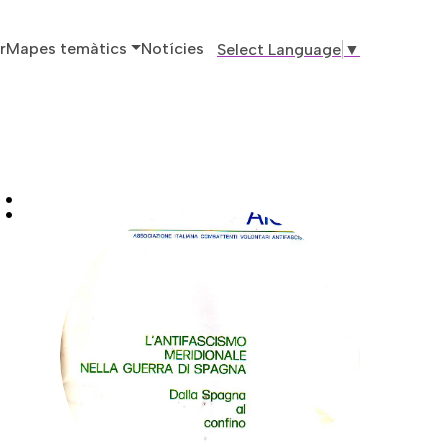
ó principal
r
Mapes temàtics
Notícies
Select Language
▼
: