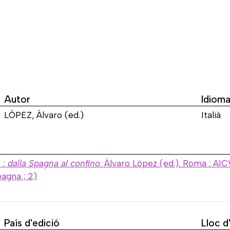
Autor
Idiom
LÓPEZ, Álvaro (ed.)
Italià
: dalla Spagna al confino
. Álvaro López (ed.). Roma : AI
pagna ; 2)
País d'edició
Lloc d