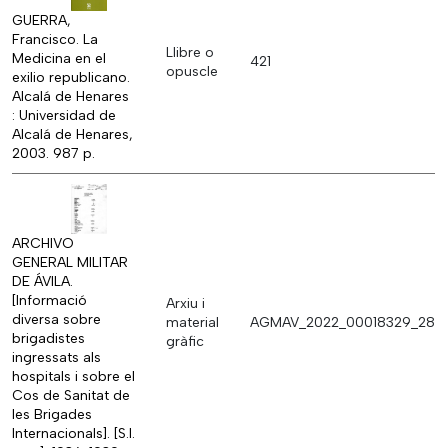
GUERRA,
Francisco. La
Llibre o
Medicina en el
421
opuscle
exilio republicano.
Alcalá de Henares
: Universidad de
Alcalá de Henares,
2003. 987 p.
ARCHIVO
GENERAL MILITAR
DE ÁVILA.
[Informació
Arxiu i
diversa sobre
material
AGMAV_2022_00018329_28
brigadistes
gràfic
ingressats als
hospitals i sobre el
Cos de Sanitat de
les Brigades
Internacionals]. [S.l.