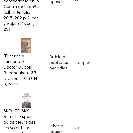
combatiente en la
opuscle
Guerra de España.
[S.l] : Interfolio,
2015. 202 p. (Leer
y viajar clásico ;
25)
"El servicio
Article de
sanitario. El
publicació
complet
Doctor Dubois".
periòdica
Reconquista : 35
División (1938). Nº
3, p. 30.
SKOUTELSKY,
Rémi. L' Espoir
guidait leurs pas :
Llibre o
les volontaires
72
opuscle