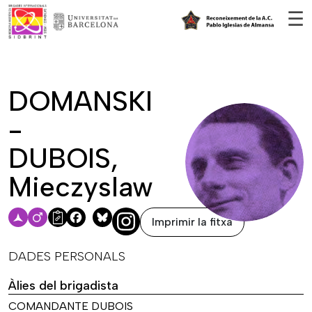
Vés al contingut
☰
DOMANSKI
-
DUBOIS,
Mieczyslaw
Imprimir la fitxa
Facebook
Bluesky
DADES PERSONALS
Àlies del brigadista
COMANDANTE DUBOIS