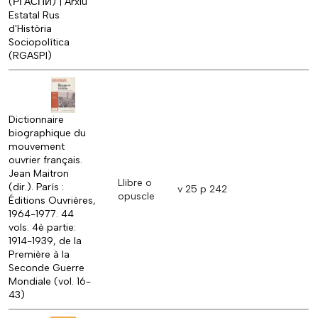
(РГАСПИ) | Arxiu
Estatal Rus
d'Història
Sociopolítica
(RGASPI)
Dictionnaire
biographique du
mouvement
ouvrier français.
Jean Maitron
Llibre o
(dir.). París :
v 25 p 242
opuscle
Éditions Ouvrières,
1964-1977. 44
vols. 4è partie:
1914-1939, de la
Première à la
Seconde Guerre
Mondiale (vol. 16-
43)