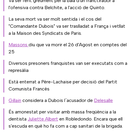
Va ser ferit greument per la bala d'un franctirador a
l'ofensiva contra Belchite, a l'acció de Quinto.
La seva mort va ser molt sentida i el cos del
"Comandante Dubois" va ser traslladat a França i vetllat
a la Maison des Syndicats de Paris.
Massons
diu que va morir el 26 d'Agost en comptes del
25
Diversos presoners franquistes van ser executats com a
represàlia
Està enterrat a Père-Lachaise per decisió del Partit
Comunista Francès
Gillain
considera a Dubois l´acusador de
Delesalle
És amonestat per visitar amb massa freqüència a la
dentista
Juliette Albert
en Robledondo. Encara que ell
s'escuda en què ho fa com a cap sanitari de la brigada.