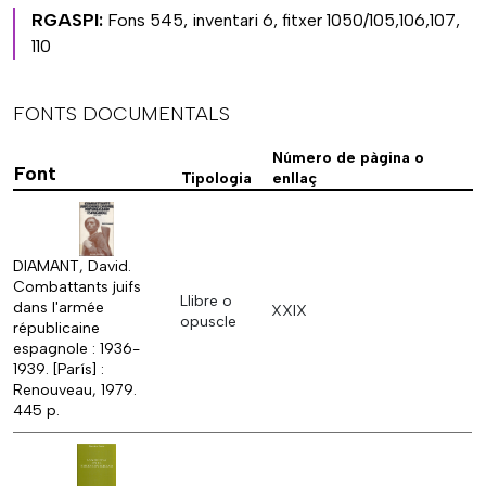
RGASPI:
Fons 545, inventari 6, fitxer 1050/105,106,107,
110
FONTS DOCUMENTALS
Número de pàgina o
Font
Tipologia
enllaç
DIAMANT, David.
Combattants juifs
Llibre o
dans l'armée
XXIX
opuscle
républicaine
espagnole : 1936-
1939. [París] :
Renouveau, 1979.
445 p.