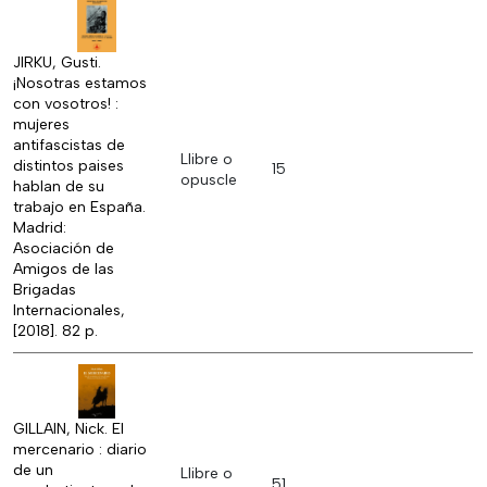
JIRKU, Gusti.
¡Nosotras estamos
con vosotros! :
mujeres
antifascistas de
Llibre o
distintos paises
15
opuscle
hablan de su
trabajo en España.
Madrid:
Asociación de
Amigos de las
Brigadas
Internacionales,
[2018]. 82 p.
GILLAIN, Nick. El
mercenario : diario
de un
Llibre o
51