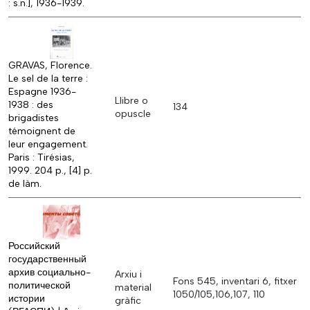
: s.n.], 1936-1939.
GRAVAS, Florence.
Le sel de la terre :
Espagne 1936-
Llibre o
1938 : des
134
opuscle
brigadistes
témoignent de
leur engagement.
Paris : Tirésias,
1999. 204 p., [4] p.
de làm.
Российский
государственный
архив социально-
Arxiu i
Fons 545, inventari 6, fitxer
политической
material
1050/105,106,107, 110
истории
gràfic