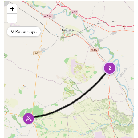
Mapa
+
−
↻
Recorregut
2