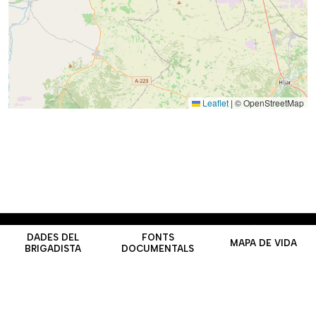
Leaflet
|
© OpenStreetMap
Contacte
Nota
Universitat de
CRAI Biblioteca Pavelló de la
DADES DEL
FONTS
legal
Barcelona
República
MAPA DE VIDA
BRIGADISTA
DOCUMENTALS
Bluesky
Facebook
Instagram