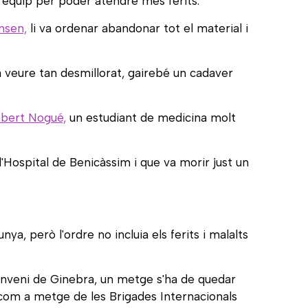
ou equip per poder atendre més ferits.
nsen,
li va ordenar abandonar tot el material i
va veure tan desmillorat, gairebé un cadaver
bert Nogué,
un estudiant de medicina molt
l'Hospital de Benicàssim i que va morir just un
ya, però l'ordre no incluia els ferits i malalts
Conveni de Ginebra, un metge s'ha de quedar
 com a metge de les Brigades Internacionals