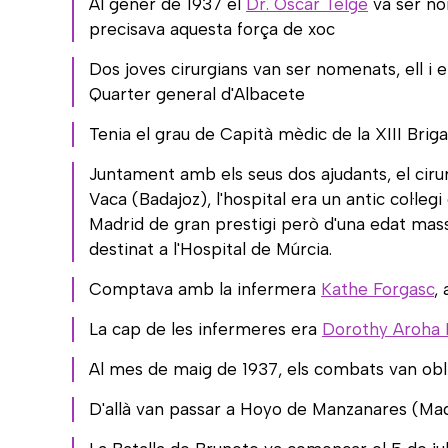
Al gener de 1937 el
Dr. Oscar Telge
va ser nom
precisava aquesta força de xoc
Dos joves cirurgians van ser nomenats, ell i 
Quarter general d'Albacete
Tenia el grau de Capità mèdic de la XIII Brig
Juntament amb els seus dos ajudants, el ciru
Vaca (Badajoz), l'hospital era un antic col·leg
Madrid de gran prestigi però d'una edat mass
destinat a l'Hospital de Múrcia.
Comptava amb la infermera
Kathe Forgasc
,
La cap de les infermeres era
Dorothy Aroha 
Al mes de maig de 1937, els combats van obliga
D'allà van passar a Hoyo de Manzanares (Madrid