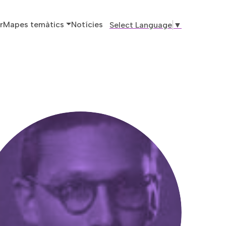
ó principal
r
Mapes temàtics
Notícies
Select Language
▼