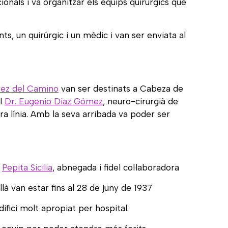
onals i va organitzar els equips quirúrgics que
nts, un quirúrgic i un mèdic i van ser enviata al
rez del Camino
van ser destinats a Cabeza de
el
Dr. Eugenio Díaz Gómez
, neuro-cirurgià de
a línia. Amb la seva arribada va poder ser
a
Pepita Sicilia
, abnegada i fidel col·laboradora
là van estar fins al 28 de juny de 1937
ifici molt apropiat per hospital.