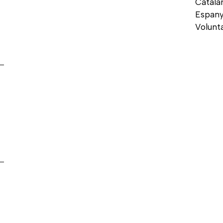
Catala
Espany
Volunt