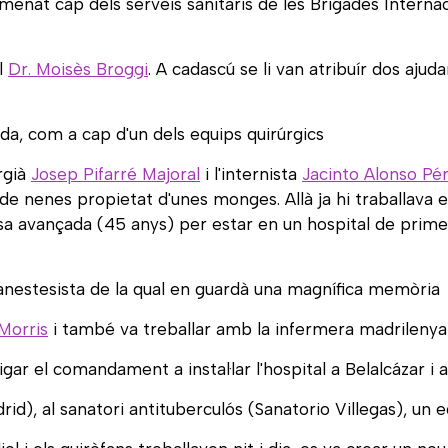
enat cap dels serveis sanitaris de les Brigades Internaci
el
Dr. Moisès Broggi
. A cadascú se li van atribuír dos ajuda
ada, com a cap d'un dels equips quirúrgics
rgià
Josep Pifarré Majoral
i l'internista
Jacinto Alonso Pé
i de nenes propietat d'unes monges. Allà ja hi traballava 
a avançada (45 anys) per estar en un hospital de primer
 anestesista de la qual en guardà una magnífica memòria
Morris
i també va treballar amb la infermera madrileny
r el comandament a instal·lar l'hospital a Belalcázar i al
), al sanatori antituberculós (Sanatorio Villegas), un ed