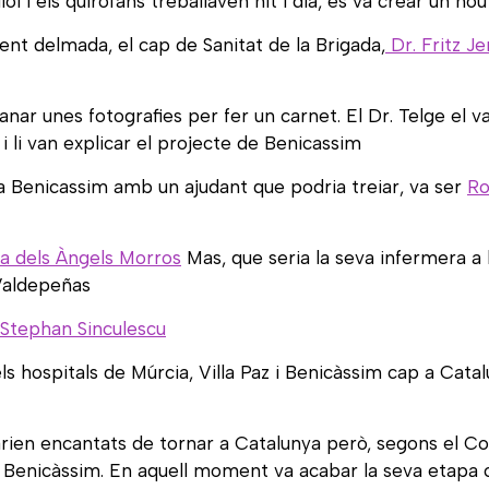
ol i els quiròfans treballaven nit i dia, es va crear un n
ement delmada, el cap de Sanitat de la Brigada,
Dr. Fritz Je
anar unes fotografies per fer un carnet. El Dr. Telge el 
i li van explicar el projecte de Benicassim
e a Benicassim amb un ajudant que podria treiar, va ser
Ro
a dels Àngels Morros
Mas, que seria la seva infermera a 
Valdepeñas
Stephan Sinculescu
ls hospitals de Múrcia, Villa Paz i Benicàssim cap a Catalun
tarien encantats de tornar a Catalunya però, segons el 
 a Benicàssim. En aquell moment va acabar la seva etapa