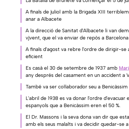
La Batalla de Brunete va començar el 5 de juli
A finals de juliol amb la Brigada XIII terribl
anar a Albacete
A la direcció de Sanitat d'Albacete li van dem
vjvent, que el va enviar de repòs a Barcelona 
A finals d'agost va rebre l'ordre de dirigir-s
eficient
Es casà el 30 de setembre de 1937 amb
Mari
any després del casament en un accident a 
També va ser col·laborador seu a Benicàssim
L'abril de 1938 es va donar l'ordre d'evacuar e
espanyols que a Benicàssim eren el 50 %.
El Dr. Massons i la seva dona van dir que es
amb els seus malalts i va decidir quedar-se