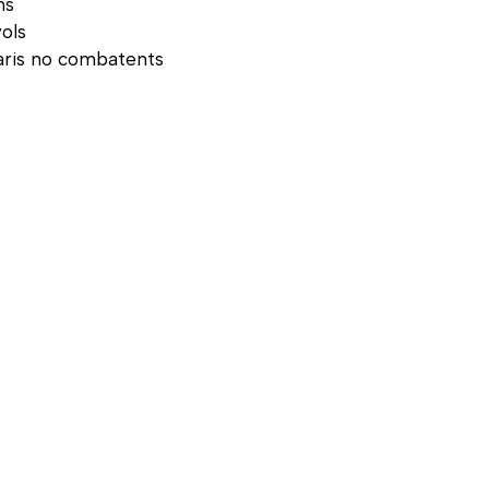
ns
ols
aris no combatents