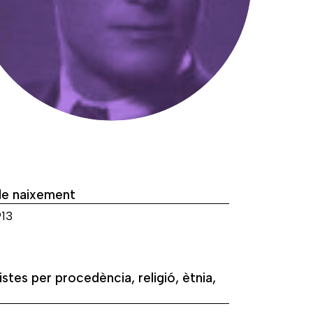
de naixement
913
istes per procedència, religió, ètnia,