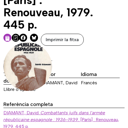
[París] :
Renouveau, 1979.
445 p.
Imprimir la fitxa
Facebook
Bluesky
DADES DE LA FONT
Tipus de font
Autor
Idioma
documental
DIAMANT, David
Francès
Llibre o opuscle
Referència completa
DIAMANT, David.
Combattants juifs dans l'armée
républicaine espagnole : 1936-1939.
[París] : Renouveau,
1979. 445 p.