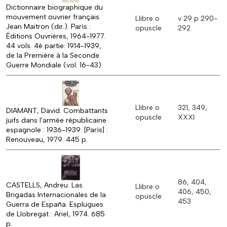
Dictionnaire biographique du
mouvement ouvrier français.
Llibre o
v 29 p 290-
Jean Maitron (dir.). París :
opuscle
292
Éditions Ouvrières, 1964-1977.
44 vols. 4è partie: 1914-1939,
de la Première à la Seconde
Guerre Mondiale (vol. 16-43)
Llibre o
321, 349,
DIAMANT, David. Combattants
opuscle
XXXI
juifs dans l'armée républicaine
espagnole : 1936-1939. [París] :
Renouveau, 1979. 445 p.
86, 404,
CASTELLS, Andreu. Las
Llibre o
406, 450,
Brigadas Internacionales de la
opuscle
453
Guerra de España. Esplugues
de Llobregat : Ariel, 1974. 685
p.