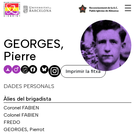
Vés al contingut
☰
GEORGES,
Pierre
Imprimir la fitxa
Facebook
Bluesky
DADES PERSONALS
Àlies del brigadista
Coronel FABIEN
Colonel FABIEN
FREDO
GEORGES, Pierrot