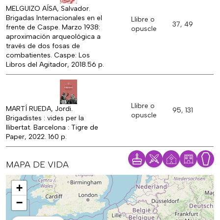
MELGUIZO AÍSA, Salvador.
Brigadas Internacionales en el
Llibre o
37, 49
frente de Caspe. Marzo 1938:
opuscle
aproximación arqueológica a
través de dos fosas de
combatientes. Caspe: Los
Libros del Agitador, 2018.56 p.
Llibre o
MARTÍ RUEDA, Jordi.
95, 131
opuscle
Brigadistes : vides per la
llibertat. Barcelona : Tigre de
Paper, 2022. 160 p.
MAPA DE VIDA
Mapa
+
−