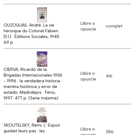
Llibre o
OUZOULIAS, André. La vie
complet
opuscle
heroique du Colonel Fabien.
[S.l.] : Éditions Sociales, 1945.
69 p.
CIERVA, Ricardo de la.
Llibre o
Brigadas Internacionales 1936
416
opuscle
- 1996 : la verdadera historia :
mentira histórica y error de
estado. Madridejos : Fénix,
1997. 477 p. (Serie máxima)
SKOUTELSKY, Rémi. L' Espoir
Llibre o
guidait leurs pas : les
286
opuscle