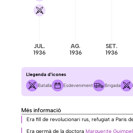
JUL.
AG.
SET.
1936
1936
1936
Llegenda d'icones
Batalla
Esdeveniment
Brigada
Més informació
Era fill de revolucionari rus, refugiat a Paris 
Era germà de la doctora
Marguerite Guimpel