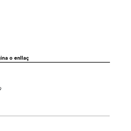
na o enllaç
9