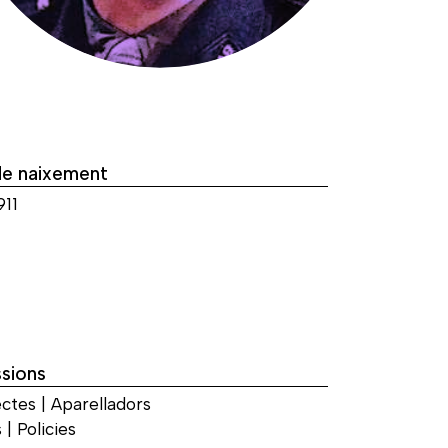
de naixement
911
sions
ctes | Aparelladors
 | Policies