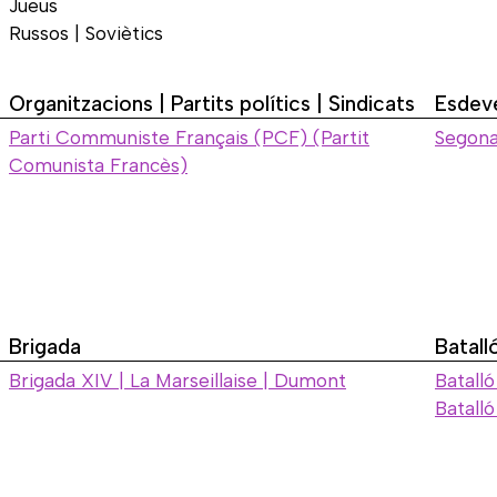
Jueus
Russos | Soviètics
Organitzacions | Partits polítics | Sindicats
Esdev
Parti Communiste Français (PCF) (Partit
Segona
Comunista Francès)
Brigada
Batall
Brigada XIV | La Marseillaise | Dumont
Batall
Batall