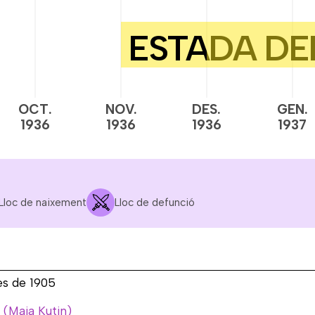
OCT.
NOV.
DES.
GEN.
1936
1936
1936
1937
Lloc de naixement
Lloc de defunció
des de 1905
 (Maia Kutin)