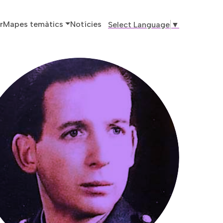
ó principal
r
Mapes temàtics
Notícies
Select Language
▼