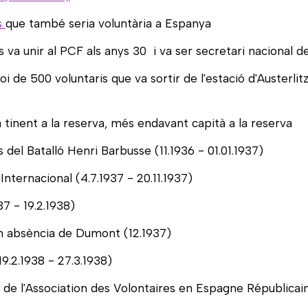
s
que també seria voluntària a Espanya
es va unir al PCF als anys 30 i va ser secretari nacional d
 de 500 voluntaris que va sortir de l'estació d'Austerlit
ia tinent a la reserva, més endavant capità a la reserva
del Batalló Henri Barbusse (11.1936 - 01.01.1937)
Internacional (4.7.1937 - 20.11.1937)
37 - 19.2.1938)
en absència de Dumont (12.1937)
19.2.1938 - 27.3.1938)
e l'Association des Volontaires en Espagne Républicaine 