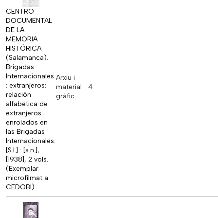
CENTRO
DOCUMENTAL
DE LA
MEMORIA
HISTÓRICA
(Salamanca).
Brigadas
Internacionales
Arxiu i
: extranjeros:
material
4
relación
gràfic
alfabética de
extranjeros
enrolados en
las Brigadas
Internacionales.
[S.l.] : [s.n.],
[1938], 2 vols.
(Exemplar
microfilmat a
CEDOBI)