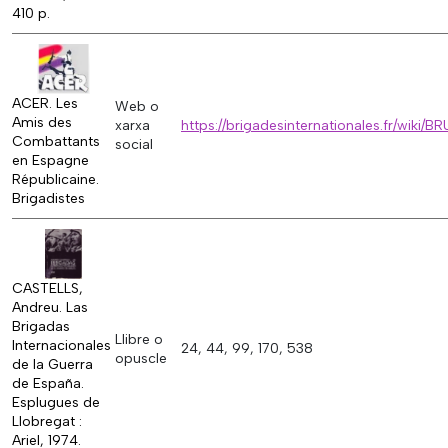
410 p.
ACER. Les
Web o
Amis des
xarxa
https://brigadesinternationales.fr/wiki/
Combattants
social
en Espagne
Républicaine.
Brigadistes
CASTELLS,
Andreu. Las
Brigadas
Llibre o
Internacionales
24, 44, 99, 170, 538
opuscle
de la Guerra
de España.
Esplugues de
Llobregat :
Ariel, 1974.