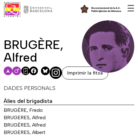
Vés al contingut
☰
BRUGÈRE,
Alfred
Imprimir la fitxa
Facebook
Bluesky
DADES PERSONALS
Àlies del brigadista
BRUGÉRE, Fredo
BRUGERES, Alfred
BRUGÈRES, Alfred
BRUGERES, Albert