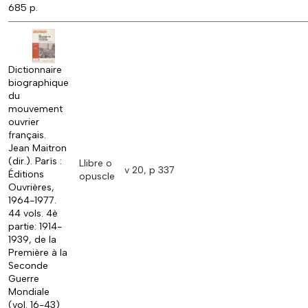
685 p.
Dictionnaire
biographique
du
mouvement
ouvrier
français.
Jean Maitron
(dir.). París :
Llibre o
v 20, p 337
Éditions
opuscle
Ouvrières,
1964-1977.
44 vols. 4è
partie: 1914-
1939, de la
Première à la
Seconde
Guerre
Mondiale
(vol. 16-43)