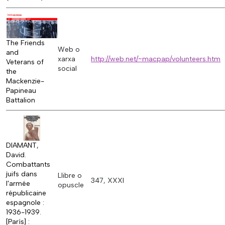
The Friends
Web o
and
xarxa
http://web.net/~macpap/volunteers.htm
Veterans of
social
the
Mackenzie-
Papineau
Battalion
DIAMANT,
David.
Combattants
juifs dans
Llibre o
347, XXXI
l'armée
opuscle
républicaine
espagnole :
1936-1939.
[París] :