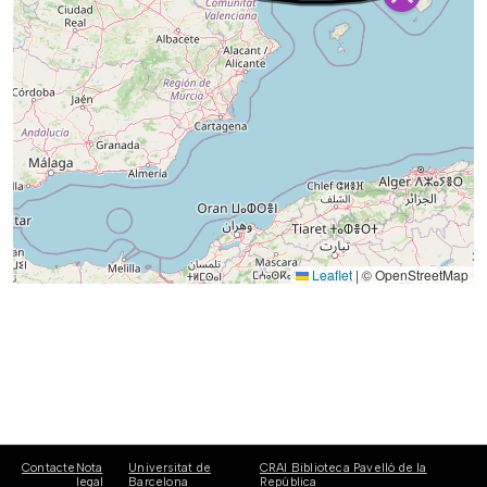
Leaflet
|
© OpenStreetMap
Contacte
Nota
Universitat de
CRAI Biblioteca Pavelló de la
legal
Barcelona
República