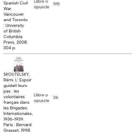
Llibre o
Spanish Civil
195
opuscle
War.
Vancouver
and Toronto
: University
of British
Columbia
Press, 2008.
304 p.
SKOUTELSKY,
Rémi. L' Espoir
guidait leurs
pas : les
Llibre o
volontaires
36
opuscle
français dans
les Brigades
Internationales,
1936-1939.
París : Bernard
Grasset, 1998.