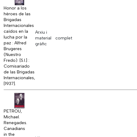
Honor a los
héroes de las
Brigadas
Internacionales
caídos en la
Arxiu i
lucha por la
material
complet
paz : Alfred
gràfic
Brugeres
(Nuestro
Fredo). [S.l.] :
Comisariado
de las Brigadas
Internacionales,
[1937].
PETROU,
Michael.
Renegades.
Canadians
in the