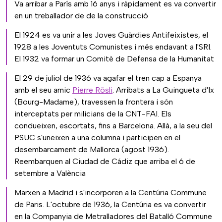
Va arribar a París amb 16 anys i ràpidament es va convertir
en un treballador de de la construcció
El 1924 es va unir a les Joves Guàrdies Antifeixistes, el
1928 a les Joventuts Comunistes i més endavant a l'SRI.
El 1932 va formar un Comitè de Defensa de la Humanitat
El 29 de juliol de 1936 va agafar el tren cap a Espanya
amb el seu amic
Pierre Rösli
. Arribats a La Guingueta d'Ix
(Bourg-Madame), travessen la frontera i són
interceptats per milicians de la CNT-FAI. Els
condueixen, escortats, fins a Barcelona. Allà, a la seu del
PSUC s'uneixen a una columna i participen en el
desembarcament de Mallorca (agost 1936).
Reembarquen al Ciudad de Cádiz que arriba el 6 de
setembre a València
Marxen a Madrid i s'incorporen a la Centúria Commune
de Paris. L'octubre de 1936, la Centúria es va convertir
en la Companyia de Metralladores del Batalló Commune