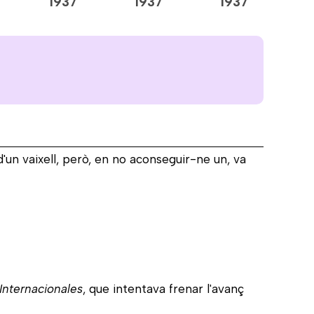
1937
1937
1937
1
 d'un vaixell, però, en no aconseguir-ne un, va
Internacionales
, que intentava frenar l'avanç