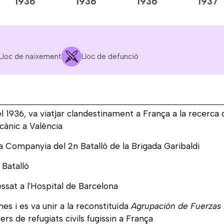
1936
1936
1936
1937
Lloc de naixement
Lloc de defunció
 el 1936, va viatjar clandestinament a França a la recerca
cànic a València
a 2a Companyia del 2n Batalló de la Brigada Garibaldi
 Batalló
essat a l'Hospital de Barcelona
es i es va unir a la reconstituïda
Agrupación de Fuerzas 
rs de refugiats civils fugissin a França