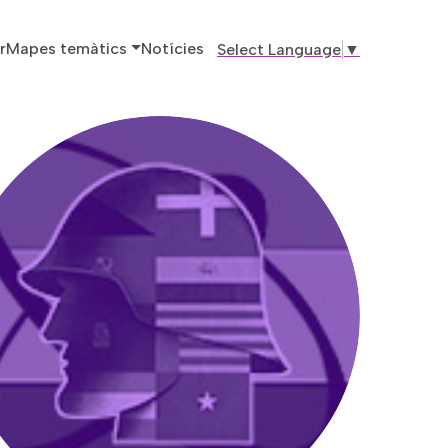
ó principal
r
Mapes temàtics
Notícies
Select Language
▼