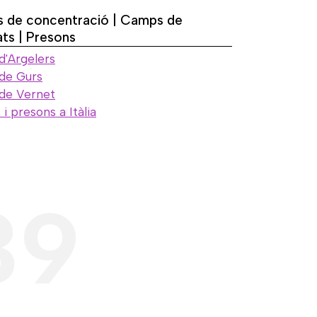
 de concentració | Camps de
ats | Presons
'Argelers
de Gurs
de Vernet
 presons a Itàlia
39