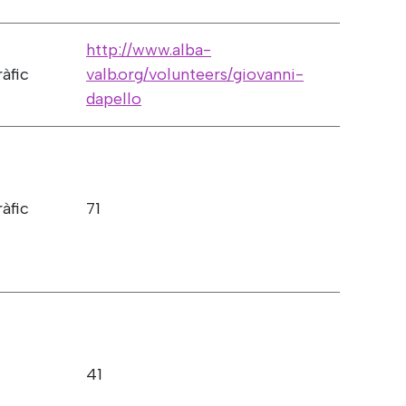
http://www.alba-
ràfic
valb.org/volunteers/giovanni-
dapello
ràfic
71
41