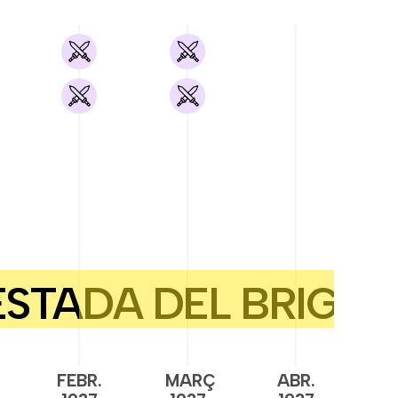
FEBR.
MARÇ
ABR.
M