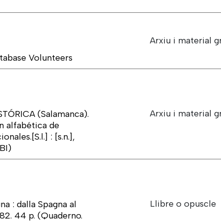
Arxiu i material g
tabase Volunteers
Arxiu i material g
ÓRICA (Salamanca).
n alfabética de
ales.[S.l.] : [s.n.],
BI)
Llibre o opuscle
a : dalla Spagna al
982. 44 p. (Quaderno.