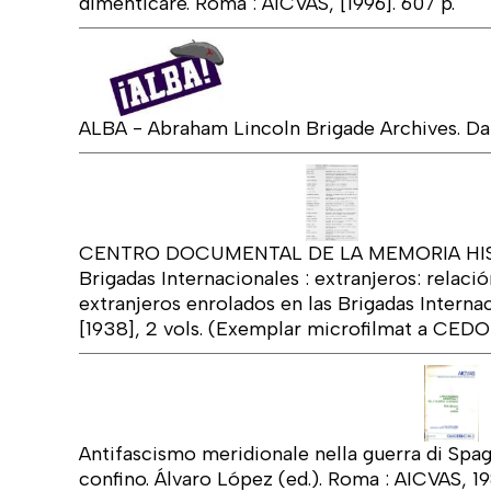
dimenticare. Roma : AICVAS, [1996]. 607 p.
ALBA - Abraham Lincoln Brigade Archives. Da
CENTRO DOCUMENTAL DE LA MEMORIA HIST
Brigadas Internacionales : extranjeros: relació
extranjeros enrolados en las Brigadas Internacion
[1938], 2 vols. (Exemplar microfilmat a CEDO
Antifascismo meridionale nella guerra di Spagn
confino. Álvaro López (ed.). Roma : AICVAS, 1