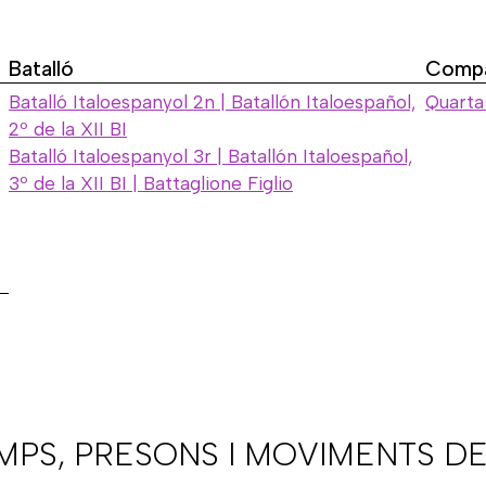
Batalló
Compa
Batalló Italoespanyol 2n | Batallón Italoespañol,
Quarta
2º de la XII BI
Batalló Italoespanyol 3r | Batallón Italoespañol,
3º de la XII BI | Battaglione Figlio
AMPS, PRESONS I MOVIMENTS DE