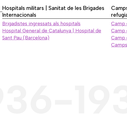
Hospitals militars | Sanitat de les Brigades
Camps
Internacionals
refugi
Brigadistes ingressats als hospitals
Camp d
Hospital General de Catalunya | Hospital de
Camp 
Sant Pau (Barcelona)
Camp 
Camps i
936-19