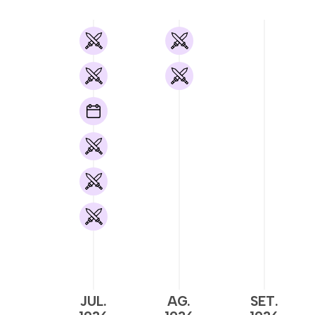
JUL.
AG.
SET.