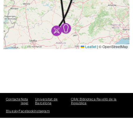
Leaflet
|
© OpenStreetMap
Contacte
Nota
Universitat de
CRAI Biblioteca Pavelló de la
legal
Barcelona
República
Bluesky
Facebook
Instagram