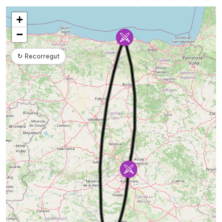
Mapa
+
−
↻
Recorregut