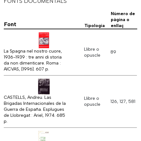
FONTS DOCUMENTALS
Número de
pàgina o
Font
Tipologia
enllaç
Llibre o
La Spagna nel nostro cuore,
89
opuscle
1936-1939 : tre anni di storia
da non dimenticare. Roma :
AICVAS, [1996]. 607 p.
CASTELLS, Andreu. Las
Llibre o
126, 127, 581
Brigadas Internacionales de la
opuscle
Guerra de España. Esplugues
de Llobregat : Ariel, 1974. 685
p.