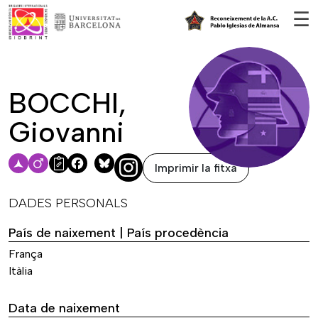
Vés al contingut
☰
BOCCHI,
Giovanni
Imprimir la fitxa
Facebook
Bluesky
DADES PERSONALS
País de naixement | País procedència
França
Itàlia
Data de naixement