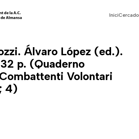
Vés al contingut
Navegaci
Inici
Cercado
zzi. Álvaro López (ed.).
 32 p. (Quaderno
 Combattenti Volontari
; 4)