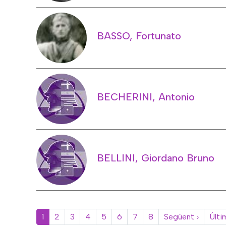
BASSO, Fortunato
BECHERINI, Antonio
BELLINI, Giordano Bruno
Paginació
Pàgina
1
2
3
4
5
6
7
8
Següent ›
Últi