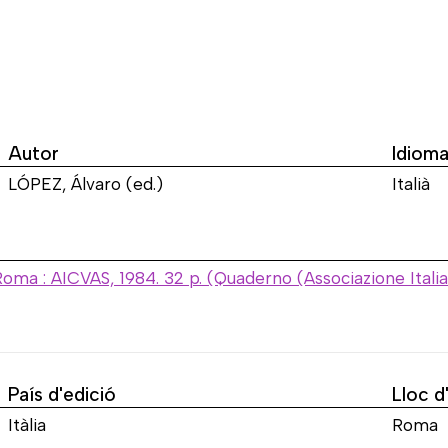
Autor
Idiom
LÓPEZ, Álvaro (ed.)
Italià
 Roma : AICVAS, 1984. 32 p. (Quaderno (Associazione Itali
País d'edició
Lloc d
Itàlia
Roma