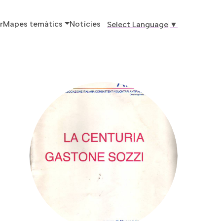
ó principal
r
Mapes temàtics
Notícies
Select Language
▼