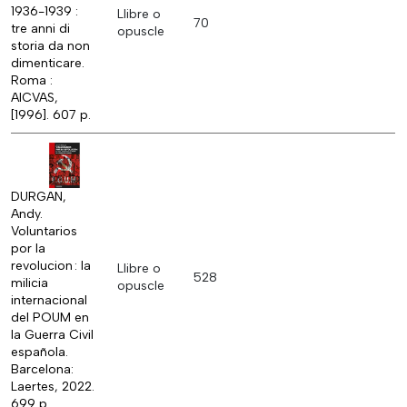
1936-1939 :
Llibre o
70
tre anni di
opuscle
storia da non
dimenticare.
Roma :
AICVAS,
[1996]. 607 p.
DURGAN,
Andy.
Voluntarios
por la
revolucion : la
Llibre o
528
milicia
opuscle
internacional
del POUM en
la Guerra Civil
española.
Barcelona:
Laertes, 2022.
699 p