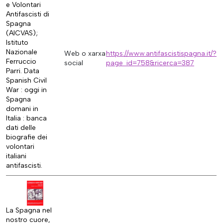
e Volontari
Antifascisti di
Spagna
(AICVAS);
Istituto
Nazionale
Web o xarxa
https://www.antifascistispagna.it/?
Ferruccio
social
page_id=758&ricerca=387
Parri. Data
Spanish Civil
War : oggi in
Spagna
domani in
Italia : banca
dati delle
biografie dei
volontari
italiani
antifascisti.
La Spagna nel
nostro cuore,