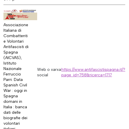
Associazione
Italiana di
Combattenti
e Volontari
Antifascisti di
Spagna
(AICVAS);
Istituto
Nazionale
Web o xarxa
https://www.antifascistispagna.it/?
Ferruccio
social
page_id=758&ricerca=1717
Parri. Data
Spanish Civil
War : oggi in
Spagna
domani in
Italia : banca
dati delle
biografie dei
volontari
italiani