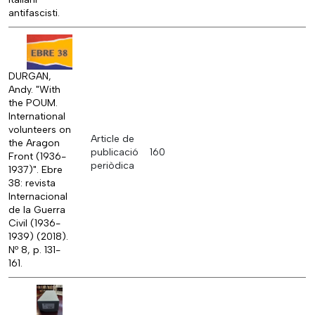
antifascisti.
DURGAN,
Andy. "With
the POUM.
International
volunteers on
Article de
the Aragon
publicació
160
Front (1936-
periòdica
1937)". Ebre
38: revista
Internacional
de la Guerra
Civil (1936-
1939) (2018).
Nº 8, p. 131-
161.