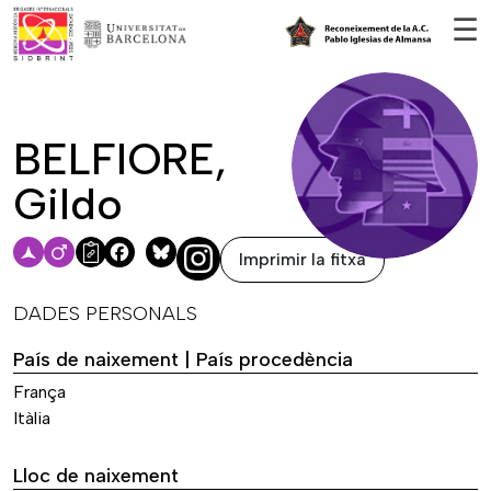
Vés al contingut
☰
BELFIORE,
Gildo
Imprimir la fitxa
Facebook
Bluesky
DADES PERSONALS
País de naixement | País procedència
França
Itàlia
Lloc de naixement