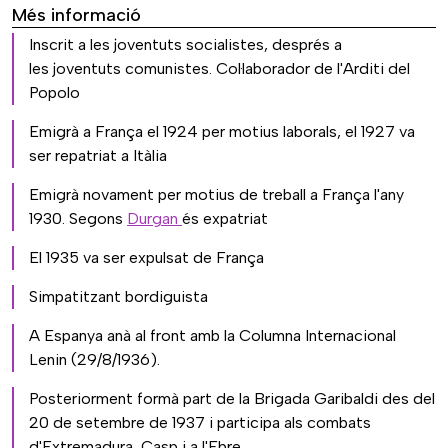
Més informació
Inscrit a les joventuts socialistes, després a
les joventuts comunistes. Col·laborador de l'Arditi del
Popolo
Emigrà a França el 1924 per motius laborals, el 1927 va
ser repatriat a Itàlia
Emigrà novament per motius de treball a França l'any
1930. Segons
Durgan
és expatriat
El 1935 va ser expulsat de França
Simpatitzant bordiguista
A Espanya anà al front amb la Columna Internacional
Lenin (29/8/1936).
Posteriorment formà part de la Brigada Garibaldi des del
20 de setembre de 1937 i participa als combats
d'Extremadura, Casp i a l'Ebre