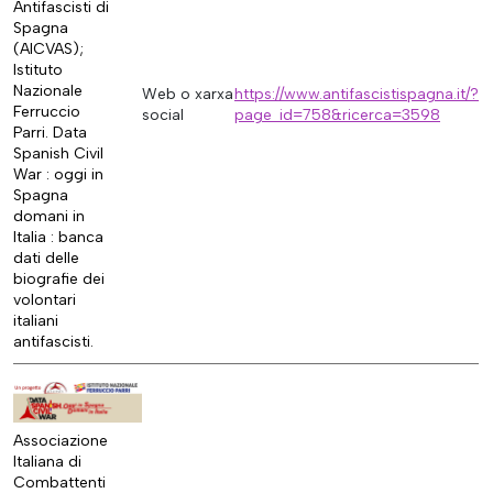
Antifascisti di
Spagna
(AICVAS);
Istituto
Nazionale
Web o xarxa
https://www.antifascistispagna.it/?
Ferruccio
social
page_id=758&ricerca=3598
Parri. Data
Spanish Civil
War : oggi in
Spagna
domani in
Italia : banca
dati delle
biografie dei
volontari
italiani
antifascisti.
Associazione
Italiana di
Combattenti