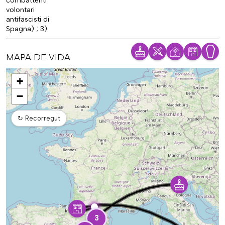
combattenti
volontari
antifascisti di
Spagna) ; 3)
MAPA DE VIDA
Mapa
+
−
↻
Recorregut
3