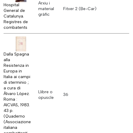
Arxiu i
Hospital
material
Fitxer 2 (Be-Car)
General de
gràfic
Catalunya.
Registres de
combatents
Dalla Spagna
alla
Resistenza in
Europa in
Italia ai campi
di sterminio ;
a cura di
Llibre o
Álvaro López.
36
opuscle
Roma :
AICVAS, 1983.
43 p.
(Quaderno
(Associazione
italiana