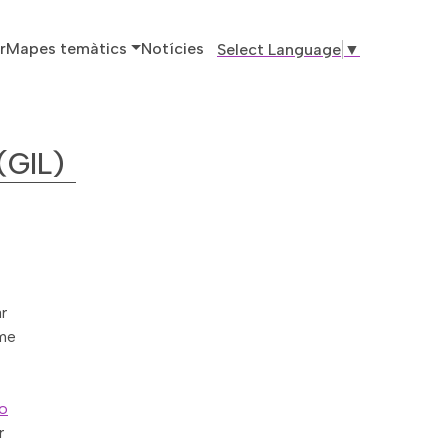
ó principal
r
Mapes temàtics
Notícies
Select Language
▼
(GIL)
r
sme
co
r