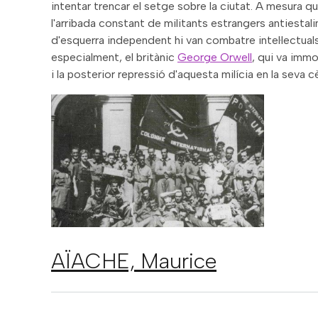
intentar trencar el setge sobre la ciutat. A mesura qu
l'arribada constant de militants estrangers antiestali
d'esquerra independent hi van combatre intel·lectual
especialment, el britànic
George Orwell
, qui va immor
i la posterior repressió d'aquesta milícia en la seva 
AÏACHE,
Maurice