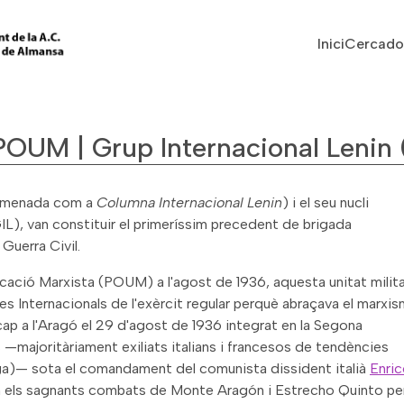
Vés al contingut
Navegaci
Inici
Cercado
POUM | Grup Internacional Lenin 
nomenada com a
Columna Internacional Lenin
) i el seu nucli
IL), van constituir el primeríssim precedent de brigada
 Guerra Civil.
icació Marxista (POUM) a l'agost de 1936, aquesta unitat milita
es Internacionals de l'exèrcit regular perquè abraçava el marxi
r cap a l'Aragó el 29 d'agost de 1936 integrat en la Segona
—majoritàriament exiliats italians i francesos de tendències
ga)— sota el comandament del comunista dissident italià
Enri
en els sagnants combats de Monte Aragón i Estrecho Quinto pe