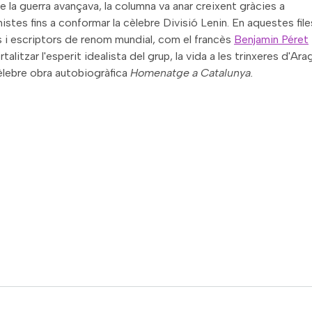
e la guerra avançava, la columna va anar creixent gràcies a
nistes fins a conformar la cèlebre Divisió Lenin. En aquestes file
s i escriptors de renom mundial, com el francès
Benjamin Péret
talitzar l'esperit idealista del grup, la vida a les trinxeres d'Ara
cèlebre obra autobiogràfica
Homenatge a Catalunya.