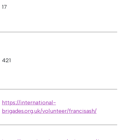
17
421
https://international-
brigades.org.uk/volunteer/francisash/