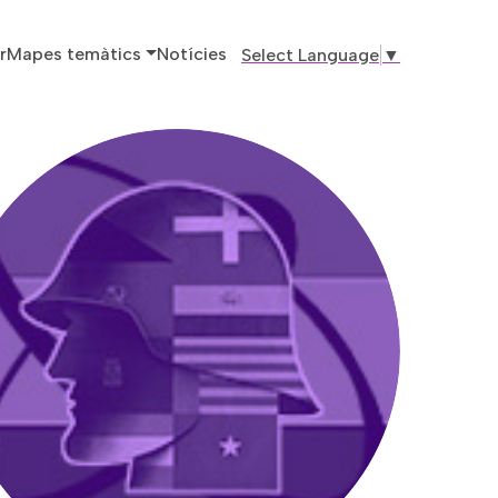
ó principal
r
Mapes temàtics
Notícies
Select Language
▼