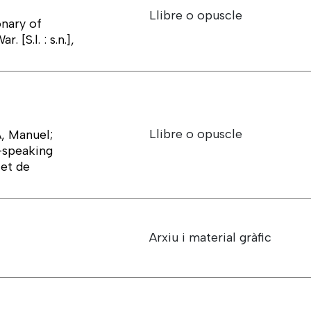
Llibre o opuscle
onary of
[S.l. : s.n.],
Llibre o opuscle
, Manuel;
h-speaking
let de
Arxiu i material gràfic