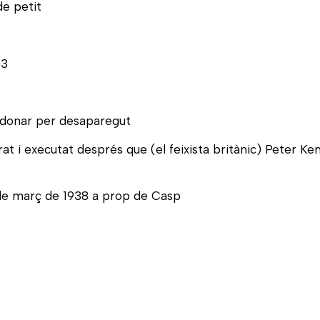
de petit
33
a donar per desaparegut
at i executat després que (el feixista britànic) Peter Ke
 de març de 1938 a prop de Casp