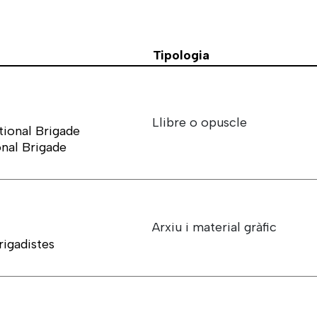
Tipologia
Llibre o opuscle
ational Brigade
onal Brigade
Arxiu i material gràfic
rigadistes