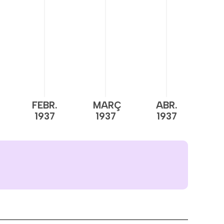
FEBR.
MARÇ
ABR.
M
1937
1937
1937
1