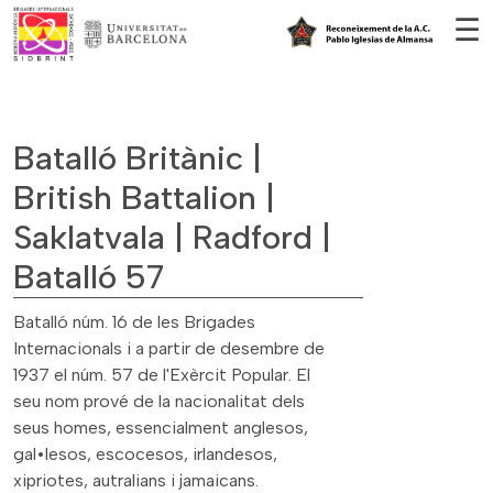
Vés al contingut
☰
Batalló Britànic |
British Battalion |
Saklatvala | Radford |
Batalló 57
Batalló núm. 16 de les Brigades
Internacionals i a partir de desembre de
1937 el núm. 57 de l'Exèrcit Popular. El
seu nom prové de la nacionalitat dels
seus homes, essencialment anglesos,
gal•lesos, escocesos, irlandesos,
xipriotes, autralians i jamaicans.