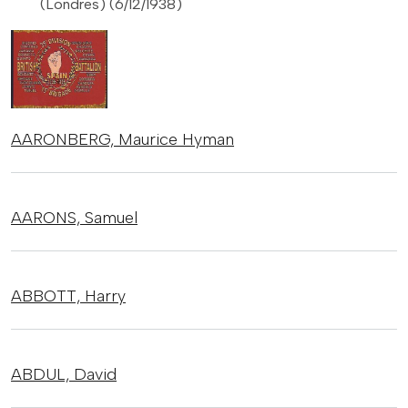
(Londres) (6/12/1938)
AARONBERG,
Maurice Hyman
AARONS,
Samuel
ABBOTT,
Harry
ABDUL,
David