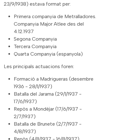
23/9/1938) estava format per:
Primera companyia de Metralladores.
Companyia Major Atlee des del
4.12.1937
Segona Companyia
Tercera Companyia
Quarta Companyia (espanyola)
Les principals actuacions foren:
Formació a Madrigueras (desembre
1936 - 28/1/1937)
Batalla del Jarama (29/1/1937 -
17/6/1937)
Repòs a Mondéjar (17/6/1937 -
2/7/1937)
Batalla de Brunete (2/7/1937 -
4/8/1937)
Repòs (4/8/1937 - 16/8/1937)