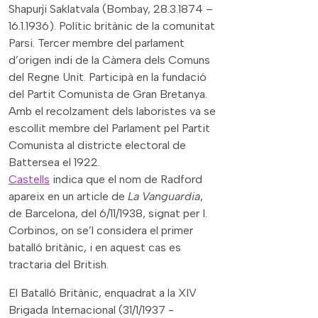
Shapurji Saklatvala (Bombay, 28.3.1874 –
16.1.1936). Polític britànic de la comunitat
Parsi. Tercer membre del parlament
d’origen indi de la Càmera dels Comuns
del Regne Unit. Participà en la fundació
del Partit Comunista de Gran Bretanya.
Amb el recolzament dels laboristes va se
escollit membre del Parlament pel Partit
Comunista al districte electoral de
Battersea el 1922.
Castells
indica que el nom de Radford
apareix en un article de
La Vanguardia
,
de Barcelona, del 6/11/1938, signat per I.
Corbinos, on se’l considera el primer
batalló britànic, i en aquest cas es
tractaria del British.
El Batalló Britànic, enquadrat a la XIV
Brigada Internacional (31/1/1937 -