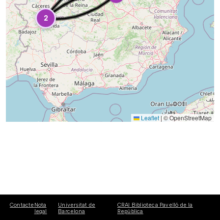
2
Leaflet
|
© OpenStreetMap
Contacte
Nota
Universitat de
CRAI Biblioteca Pavelló de la
legal
Barcelona
República