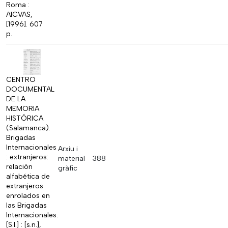
Roma :
AICVAS,
[1996]. 607
p.
CENTRO
DOCUMENTAL
DE LA
MEMORIA
HISTÓRICA
(Salamanca).
Brigadas
Internacionales
Arxiu i
: extranjeros:
material
388
relación
gràfic
alfabética de
extranjeros
enrolados en
las Brigadas
Internacionales.
[S.l.] : [s.n.],