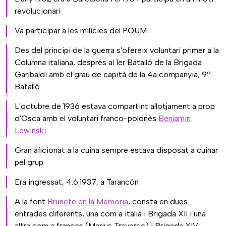
revolucionari
Va participar a les milícies del POUM
Des del principi de la guerra s'ofereix voluntari primer a la
Columna italiana, després al 1er Batalló de la Brigada
Garibaldi amb el grau de capità de la 4a companyia, 9º
Batalló
L'octubre de 1936 estava compartint allotjament a prop
d'Osca amb el voluntari franco-polonès
Benjamin
Lewinski
Gran aficionat a la cuina sempre estava disposat a cuinar
pel grup
Era ingressat, 4.6.1937, a Tarancón
A la font
Brunete en la Memoria
, consta en dues
entrades diferents, una com a italià i Brigada XII i una
altra com a frances (Marius Traverso) i Brigada XIV