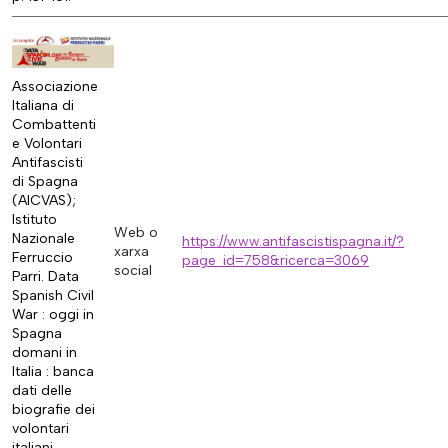
Associazione
Italiana di
Combattenti
e Volontari
Antifascisti
di Spagna
(AICVAS);
Istituto
Web o
Nazionale
https://www.antifascistispagna.it/?
xarxa
Ferruccio
page_id=758&ricerca=3069
social
Parri. Data
Spanish Civil
War : oggi in
Spagna
domani in
Italia : banca
dati delle
biografie dei
volontari
italiani