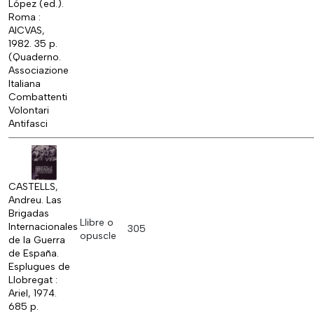
López (ed.).
Roma :
AICVAS,
1982. 35 p.
(Quaderno.
Associazione
Italiana
Combattenti
Volontari
Antifasci
CASTELLS,
Andreu. Las
Brigadas
Llibre o
Internacionales
305
opuscle
de la Guerra
de España.
Esplugues de
Llobregat :
Ariel, 1974.
685 p.