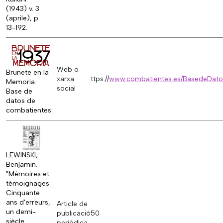
(1943) v. 3
(aprile), p.
13-192.
Web o
Brunete en la
xarxa
ttps://
www.combatientes.es/BasedeDato
Memoria.
social
Base de
datos de
combatientes
LEWINSKI,
Benjamin.
"Mémoires et
témoignages.
Cinquante
ans d'erreurs,
Article de
un demi-
publicació
50
siècle
periòdica