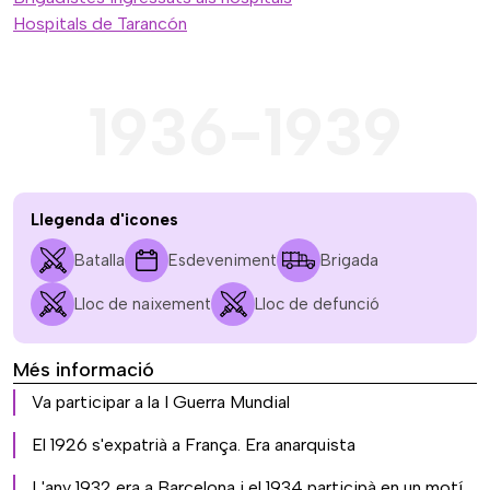
Hospitals de Tarancón
1936-1939
Llegenda d'icones
Batalla
Esdeveniment
Brigada
Lloc de naixement
Lloc de defunció
Més informació
Va participar a la I Guerra Mundial
El 1926 s'expatrià a França. Era anarquista
L'any 1932 era a Barcelona i el 1934 participà en un motí