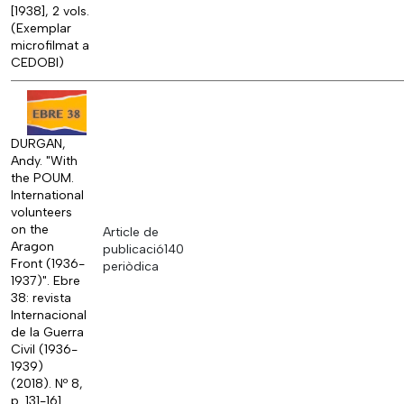
[1938], 2 vols.
(Exemplar
microfilmat a
CEDOBI)
DURGAN,
Andy. "With
the POUM.
International
volunteers
on the
Article de
Aragon
publicació
140
Front (1936-
periòdica
1937)". Ebre
38: revista
Internacional
de la Guerra
Civil (1936-
1939)
(2018). Nº 8,
p. 131-161.