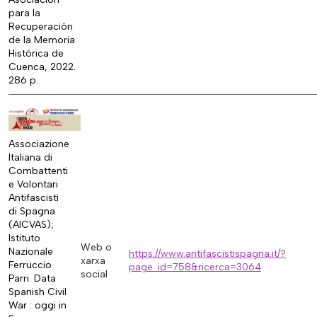
para la
Recuperación
de la Memoria
Histórica de
Cuenca, 2022.
286 p.
Associazione
Italiana di
Combattenti
e Volontari
Antifascisti
di Spagna
(AICVAS);
Istituto
Web o
Nazionale
https://www.antifascistispagna.it/?
xarxa
Ferruccio
page_id=758&ricerca=3064
social
Parri. Data
Spanish Civil
War : oggi in