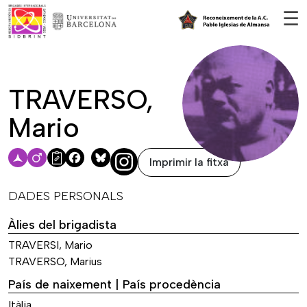
Vés al contingut
☰
TRAVERSO,
Mario
Imprimir la fitxa
Facebook
Bluesky
DADES PERSONALS
Àlies del brigadista
TRAVERSI, Mario
TRAVERSO, Marius
País de naixement | País procedència
Itàlia