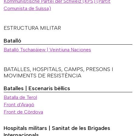
Kommunistische Partei der Schweiz (KPS) (Partit
Comunista de Suïssa)
ESTRUCTURA MILITAR
Batalló
Batalló Tschapáiew | Veintiuna Naciones
BATALLES, HOSPITALS, CAMPS, PRESONS I
MOVIMENTS DE RESISTÈNCIA
Batalles | Escenaris bèl·lics
Batalla de Terol
Front d'Aragó
Front de Còrdova
Hospitals militars | Sanitat de les Brigades
Internacionals