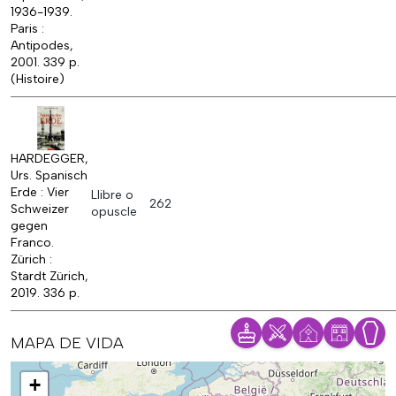
1936-1939.
Paris :
Antipodes,
2001. 339 p.
(Histoire)
HARDEGGER,
Urs. Spanisch
Erde : Vier
Llibre o
262
Schweizer
opuscle
gegen
Franco.
Zürich :
Stardt Zürich,
2019. 336 p.
MAPA DE VIDA
Mapa
+