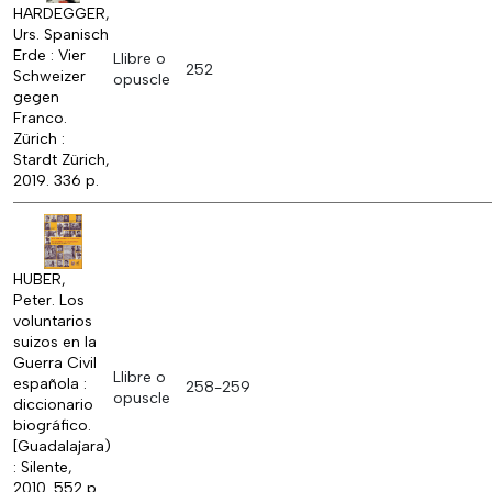
HARDEGGER,
Urs. Spanisch
Erde : Vier
Llibre o
252
Schweizer
opuscle
gegen
Franco.
Zürich :
Stardt Zürich,
2019. 336 p.
HUBER,
Peter. Los
voluntarios
suizos en la
Guerra Civil
Llibre o
española :
258-259
opuscle
diccionario
biográfico.
[Guadalajara)
: Silente,
2010. 552 p.