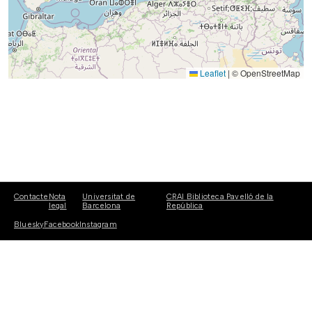
Leaflet
|
© OpenStreetMap
Contacte
Nota
Universitat de
CRAI Biblioteca Pavelló de la
legal
Barcelona
República
Bluesky
Facebook
Instagram