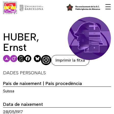
Vés al contingut
☰
HUBER,
Ernst
Imprimir la fitxa
Facebook
Bluesky
DADES PERSONALS
País de naixement | País procedència
Suïssa
Data de naixement
28/05/1917