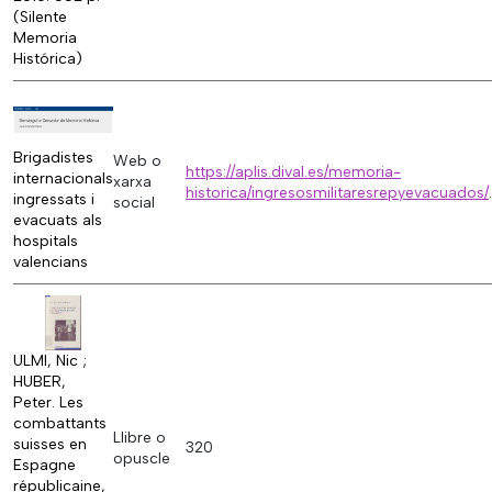
(Silente
Memoria
Histórica)
Brigadistes
Web o
https://aplis.dival.es/memoria-
internacionals
xarxa
historica/ingresosmilitaresrepyevacuados/
.
ingressats i
social
evacuats als
hospitals
valencians
ULMI, Nic ;
HUBER,
Peter. Les
combattants
Llibre o
suisses en
320
opuscle
Espagne
républicaine,