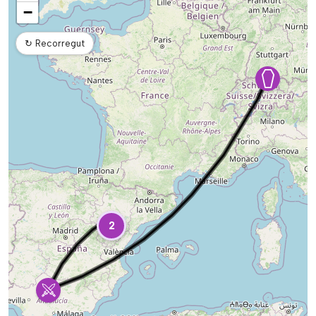
−
↻
Recorregut
2