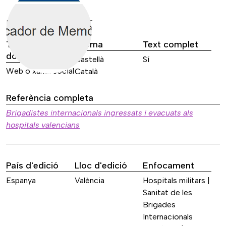
DADES DE LA FONT
Tipus de font
Idioma
Text complet
documental
Castellà
Sí
Web o xarxa social
Català
Referència completa
Brigadistes internacionals ingressats i evacuats als
hospitals valencians
País d'edició
Lloc d'edició
Enfocament
Espanya
València
Hospitals militars |
Sanitat de les
Brigades
Internacionals