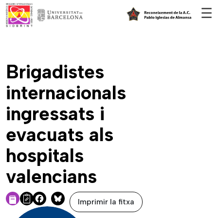
Vés al contingut
☰
Brigadistes
internacionals
ingressats i
evacuats als
hospitals
valencians
Imprimir la fitxa
Facebook
Bluesky