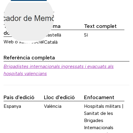
DADES DE LA FONT
Tipus de font
Idioma
Text complet
documental
Castellà
Sí
Web o xarxa social
Català
Referència completa
Brigadistes internacionals ingressats i evacuats als
hospitals valencians
País d'edició
Lloc d'edició
Enfocament
Espanya
València
Hospitals militars |
Sanitat de les
Brigades
Internacionals