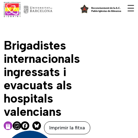
Vés al contingut
☰
Brigadistes
internacionals
ingressats i
evacuats als
hospitals
valencians
Imprimir la fitxa
Facebook
Bluesky