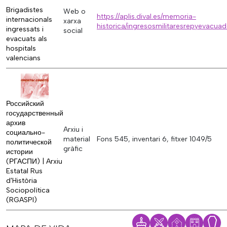
Brigadistes
Web o
https://aplis.dival.es/memoria-
internacionals
xarxa
historica/ingresosmilitaresrepyevacuad
ingressats i
social
evacuats als
hospitals
valencians
Российский
государственный
архив
Arxiu i
социально-
material
Fons 545, inventari 6, fitxer 1049/5
политической
gràfic
истории
(РГАСПИ) | Arxiu
Estatal Rus
d'Història
Sociopolítica
(RGASPI)