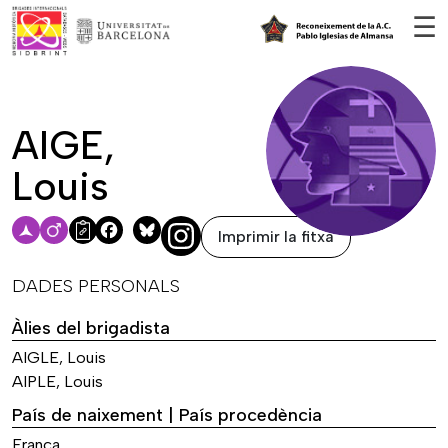
Vés al contingut
☰
AIGE,
Louis
Imprimir la fitxa
Facebook
Bluesky
DADES PERSONALS
Àlies del brigadista
AIGLE, Louis
AIPLE, Louis
País de naixement | País procedència
França