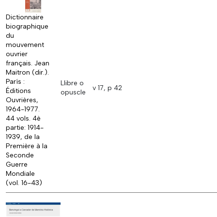
Dictionnaire
biographique
du
mouvement
ouvrier
français. Jean
Maitron (dir.).
París :
Llibre o
v 17, p 42
Éditions
opuscle
Ouvrières,
1964-1977.
44 vols. 4è
partie: 1914-
1939, de la
Première à la
Seconde
Guerre
Mondiale
(vol. 16-43)