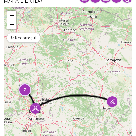
MAPA DE VIDA
Mapa
+
−
↻
Recorregut
2