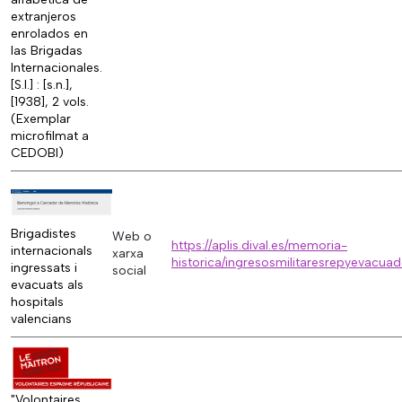
extranjeros
enrolados en
las Brigadas
Internacionales.
[S.l.] : [s.n.],
[1938], 2 vols.
(Exemplar
microfilmat a
CEDOBI)
Brigadistes
Web o
https://aplis.dival.es/memoria-
internacionals
xarxa
historica/ingresosmilitaresrepyevacuad
ingressats i
social
evacuats als
hospitals
valencians
"Volontaires