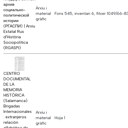
архив
Arxiu i
социально-
material
Fons 545, inventari 6, fitxer 1049/66-8
политической
gràfic
истории
(РГАСПИ) | Arxiu
Estatal Rus
d'Història
Sociopolítica
(RGASPI)
CENTRO
DOCUMENTAL
DE LA
MEMORIA
HISTÓRICA
(Salamanca).
Brigadas
Internacionales
Arxiu i
: extranjeros:
material
Hoja 1
relación
gràfic
alfabética de