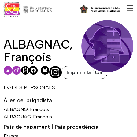
Vés al contingut
☰
ALBAGNAC,
François
Imprimir la fitxa
Facebook
Bluesky
DADES PERSONALS
Àlies del brigadista
ALBAGNG, Francois
ALBAGUAC, Francois
País de naixement | País procedència
França