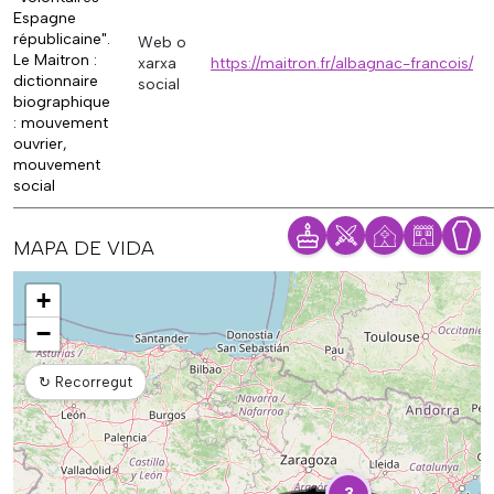
Espagne
républicaine".
Web o
Le Maitron :
xarxa
https://maitron.fr/albagnac-francois/
dictionnaire
social
biographique
: mouvement
ouvrier,
mouvement
social
MAPA DE VIDA
Mapa
+
−
↻
Recorregut