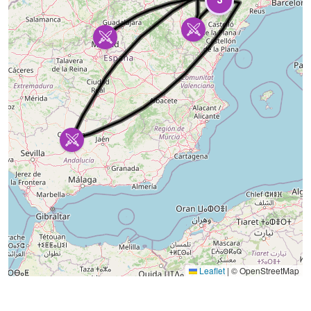
3
Leaflet
|
© OpenStreetMap