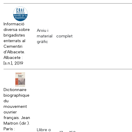
Informació
diversa sobre
Arxiu i
brigadistes
material
complet
enterrats al
gràfic
Cementiri
d'Albacete.
Albacete :
[s.n.], 2019
Dictionnaire
biographique
du
mouvement
ouvrier
français. Jean
Maitron (dir.).
París :
Llibre o