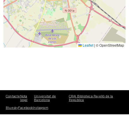
Leaflet
|
© OpenStreetMap
Contacte
Nota
Universitat de
CRAI Biblioteca Pavelló de la
legal
Barcelona
República
Bluesky
Facebook
Instagram