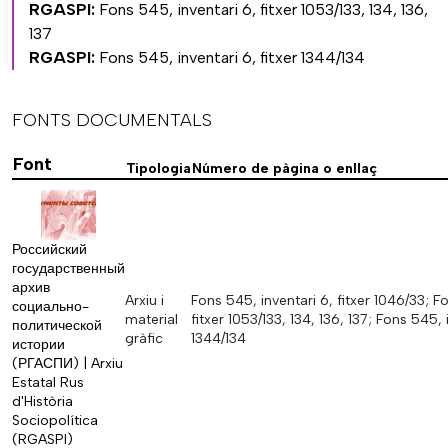
RGASPI:
Fons 545, inventari 6, fitxer 1053/133, 134, 136,
137
RGASPI:
Fons 545, inventari 6, fitxer 1344/134
FONTS DOCUMENTALS
Font
Tipologia
Número de pàgina o enllaç
Российский
государственный
архив
Arxiu i
Fons 545, inventari 6, fitxer 1046/33; F
социально-
material
fitxer 1053/133, 134, 136, 137; Fons 545, i
политической
gràfic
1344/134
истории
(РГАСПИ) | Arxiu
Estatal Rus
d'Història
Sociopolítica
(RGASPI)