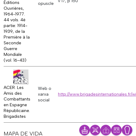
v 17, p 150
Éditions
opuscle
Ouvrières,
1964-1977.
44 vols. 4è
partie: 1914-
1939, de la
Première à la
Seconde
Guerre
Mondiale
(vol. 16-43)
ACER. Les
Web o
Amis des
xarxa
http://www.brigadesinternationales.fr
Combattants
social
en Espagne
Républicaine.
Brigadistes
MAPA DE VIDA