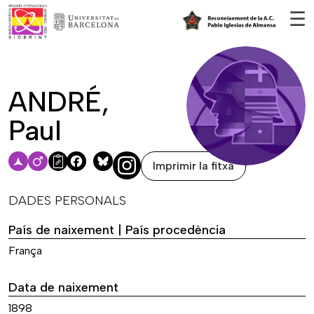
Vés al contingut
☰
ANDRÉ,
Paul
Imprimir la fitxa
Facebook
Bluesky
DADES PERSONALS
País de naixement | País procedència
França
Data de naixement
1898