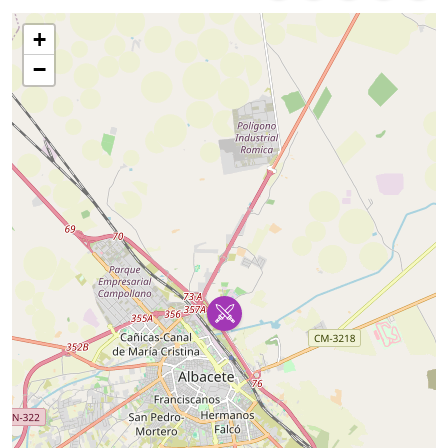
Mapa
+
−