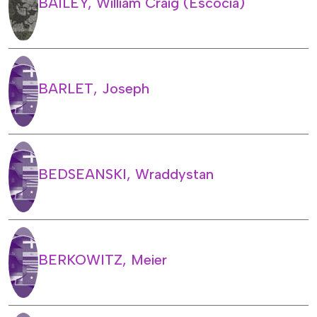
BAILEY, William Craig (Escòcia)
BARLET, Joseph
BEDSEANSKI, Wraddystan
BERKOWITZ, Meier