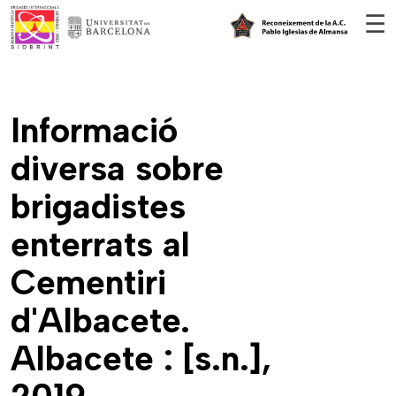
Vés al contingut
☰
Informació
diversa sobre
brigadistes
enterrats al
Cementiri
d'Albacete.
Albacete : [s.n.],