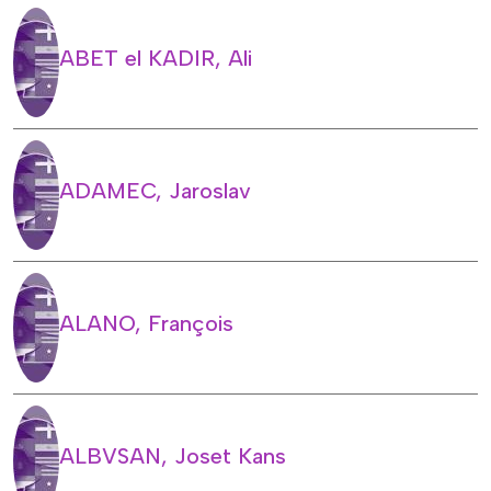
ABET el KADIR, Ali
ADAMEC, Jaroslav
ALANO, François
ALBVSAN, Joset Kans