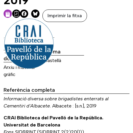
2019
Imprimir la fitxa
Facebook
Bluesky
DADES DE LA FONT
Tipus de font
Idioma
documental
Castellà
Arxiu i material
gràfic
Referència completa
Informació diversa sobre brigadistes enterrats al
Cementiri d'Albacete.
Albacete : [s.n.], 2019
CRAI Biblioteca del Pavelló de la República.
Universitat de Barcelona
Fons SIDBRINT
(SIDBRINT 2(2)20(1))