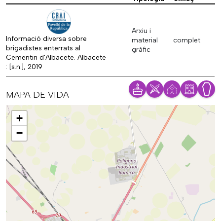
Arxiu i
Informació diversa sobre
material
complet
brigadistes enterrats al
gràfic
Cementiri d'Albacete. Albacete
: [s.n.], 2019
MAPA DE VIDA
Mapa
+
−