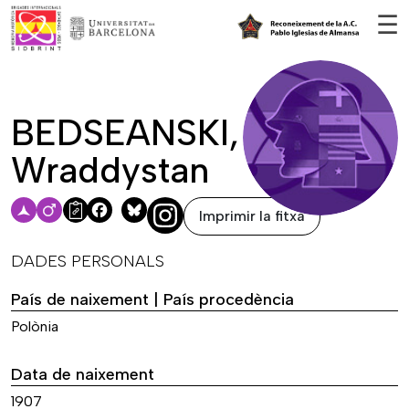
Vés al contingut
☰
BEDSEANSKI,
Wraddystan
Imprimir la fitxa
Facebook
Bluesky
DADES PERSONALS
País de naixement | País procedència
Polònia
Data de naixement
1907