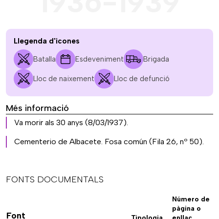
1936-1939
Llegenda d'icones
Batalla
Esdeveniment
Brigada
Lloc de naixement
Lloc de defunció
Més informació
Va morir als 30 anys (8/03/1937).
Cementerio de Albacete. Fosa común (Fila 26, nº 50).
FONTS DOCUMENTALS
Número de
pàgina o
Font
Tipologia
enllaç