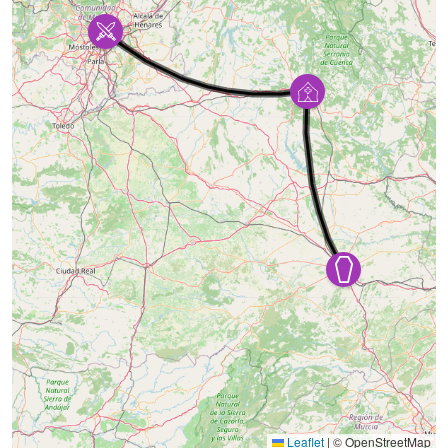
Leaflet
|
© OpenStreetMap