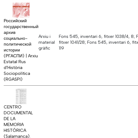
Российский
государственный
архив
Arxiu i
Fons 545, inventari 6, fitxer 1038/4, 8; 
социально-
material
fitxer 1041/28; Fons 545, inventari 6, fit
политической
gràfic
119
истории
(РГАСПИ) | Arxiu
Estatal Rus
d'Història
Sociopolítica
(RGASPI)
CENTRO
DOCUMENTAL
DE LA
MEMORIA
HISTÓRICA
(Salamanca).