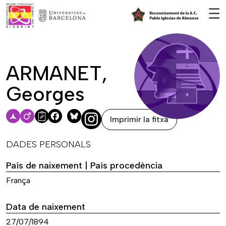
Vés al contingut
☰
ARMANET,
Georges
Imprimir la fitxa
Facebook
Bluesky
DADES PERSONALS
País de naixement | País procedència
França
Data de naixement
27/07/1894