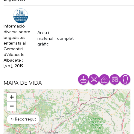
Informació
diversa sobre
Arxiu i
brigadistes
material
complet
enterrats al
gràfic
Cementiri
d'Albacete.
Albacete :
[s.n.], 2019
MAPA DE VIDA
Mapa
+
−
↻
Recorregut