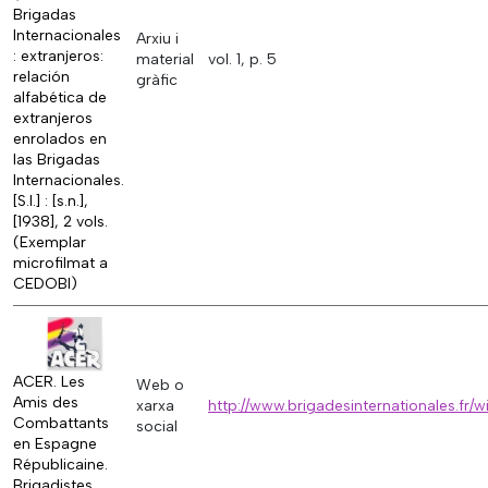
Brigadas
Internacionales
Arxiu i
: extranjeros:
material
vol. 1, p. 5
relación
gràfic
alfabética de
extranjeros
enrolados en
las Brigadas
Internacionales.
[S.l.] : [s.n.],
[1938], 2 vols.
(Exemplar
microfilmat a
CEDOBI)
ACER. Les
Web o
Amis des
xarxa
http://www.brigadesinternationales.fr
Combattants
social
en Espagne
Républicaine.
Brigadistes