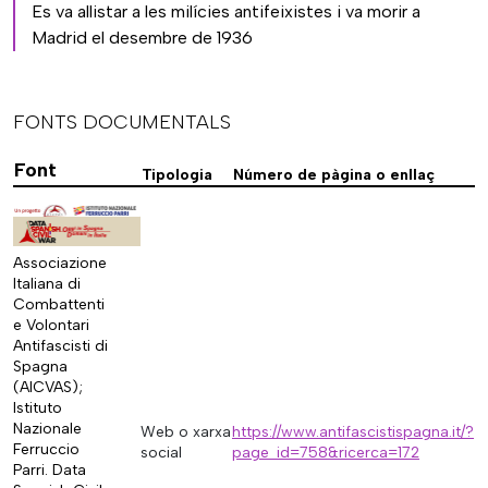
Es va allistar a les milícies antifeixistes i va morir a
Madrid el desembre de 1936
FONTS DOCUMENTALS
Font
Tipologia
Número de pàgina o enllaç
Associazione
Italiana di
Combattenti
e Volontari
Antifascisti di
Spagna
(AICVAS);
Istituto
Nazionale
Web o xarxa
https://www.antifascistispagna.it/?
Ferruccio
social
page_id=758&ricerca=172
Parri. Data