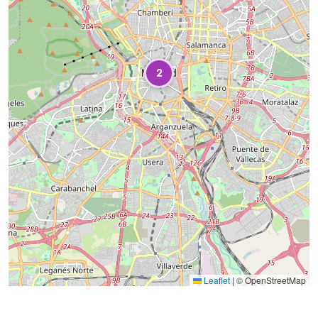
2
Leaflet
|
© OpenStreetMap