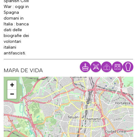
Spanish Civil
War : oggi in
Spagna
domani in
Italia : banca
dati delle
biografie dei
volontari
italiani
antifascisti.
MAPA DE VIDA
Mapa
+
−