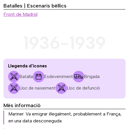
Batalles | Escenaris bèl·lics
Front de Madrid
1936-1939
Llegenda d'icones
Batalla
Esdeveniment
Brigada
Lloc de naixement
Lloc de defunció
Més informació
Mariner. Va emigrar il·legalment, probablement a França,
en una data desconeguda