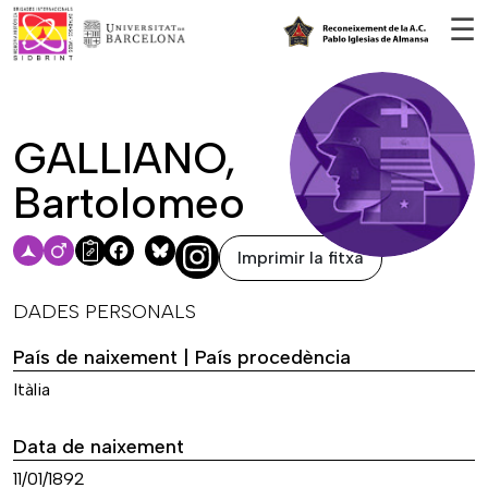
Vés al contingut
☰
GALLIANO,
Bartolomeo
Imprimir la fitxa
Facebook
Bluesky
DADES PERSONALS
País de naixement | País procedència
Itàlia
Data de naixement
11/01/1892