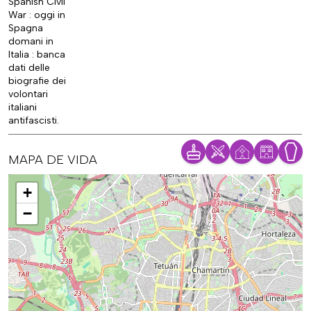
Spanish Civil
War : oggi in
Spagna
domani in
Italia : banca
dati delle
biografie dei
volontari
italiani
antifascisti.
MAPA DE VIDA
Mapa
+
−