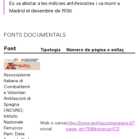
Es va allistar a les milícies antifeixistes i va morir a
Madrid el desembre de 1936
FONTS DOCUMENTALS
Font
Tipologia
Número de pàgina o enllaç
Associazione
Italiana di
Combattenti
e Volontari
Antifascisti di
Spagna
(AICVAS);
Istituto
Nazionale
Web o xarxa
https://www.antifascistispagna.it/?
Ferruccio
social
page_id=758&ricerca=172
Parri. Data