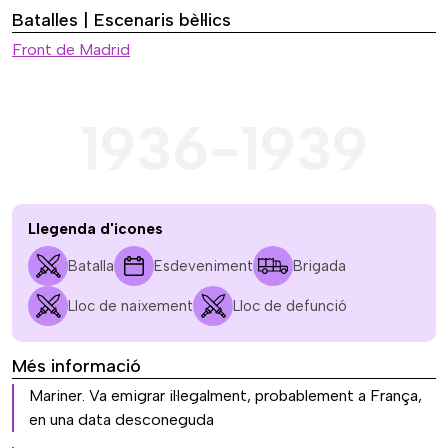
Batalles | Escenaris bèl·lics
Front de Madrid
1936-1939
Llegenda d'icones
Batalla
Esdeveniment
Brigada
Lloc de naixement
Lloc de defunció
Més informació
Mariner. Va emigrar il·legalment, probablement a França,
en una data desconeguda