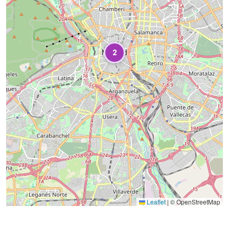
2
Leaflet
|
© OpenStreetMap