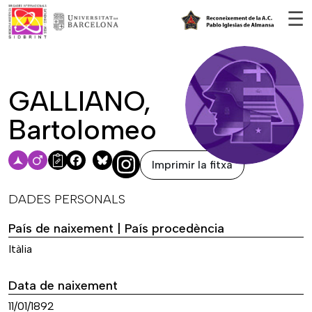
Vés al contingut
☰
GALLIANO,
Bartolomeo
Imprimir la fitxa
Facebook
Bluesky
DADES PERSONALS
País de naixement | País procedència
Itàlia
Data de naixement
11/01/1892