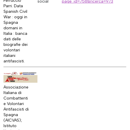
Ferruccio
social
page_id=758&ricerca=973
Parri. Data
Spanish Civil
War : oggi in
Spagna
domani in
Italia : banca
dati delle
biografie dei
volontari
italiani
antifascisti.
Associazione
Italiana di
Combattenti
e Volontari
Antifascisti di
Spagna
(AICVAS);
Istituto