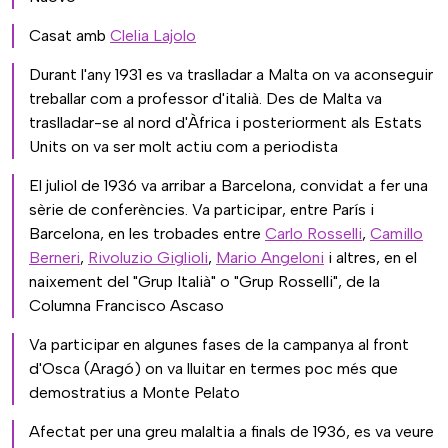
Casat amb
Clelia Lajolo
Durant l'any 1931 es va traslladar a Malta on va aconseguir
treballar com a professor d'italià. Des de Malta va
traslladar-se al nord d'Àfrica i posteriorment als Estats
Units on va ser molt actiu com a periodista
El juliol de 1936 va arribar a Barcelona, ​​​​convidat a fer una
sèrie de conferències. Va participar, entre París i
Barcelona, ​​en les trobades entre
Carlo Rosselli
,
Camillo
Berneri
,
Rivoluzio Giglioli
,
Mario Angeloni
i altres, en el
naixement del "Grup Italià" o "Grup Rosselli", de la
Columna Francisco Ascaso
Va participar en algunes fases de la campanya al front
d'Osca (Aragó) on va lluitar en termes poc més que
demostratius a Monte Pelato
Afectat per una greu malaltia a finals de 1936, es va veure