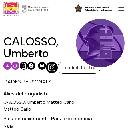
Vés al contingut
☰
CALOSSO,
Umberto
Imprimir la fitxa
Facebook
Bluesky
DADES PERSONALS
Àlies del brigadista
CALOSSO, Umberto Matteo Carlo
Matteo Carlo
País de naixement | País procedència
Itàlia