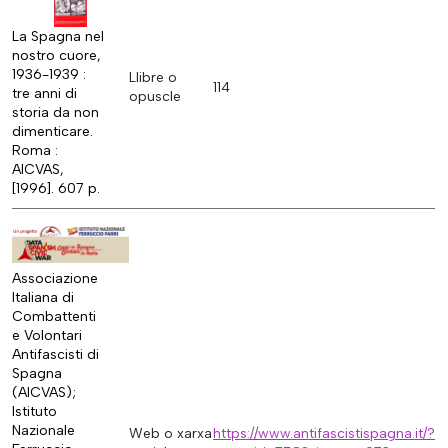
La Spagna nel
nostro cuore,
1936-1939 :
Llibre o
114
tre anni di
opuscle
storia da non
dimenticare.
Roma :
AICVAS,
[1996]. 607 p.
Associazione
Italiana di
Combattenti
e Volontari
Antifascisti di
Spagna
(AICVAS);
Istituto
Nazionale
Web o xarxa
https://www.antifascistispagna.it/?