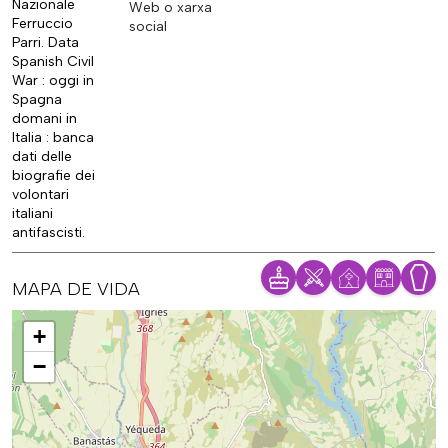
Nazionale
Web o xarxa
Ferruccio
social
Parri. Data
Spanish Civil
War : oggi in
Spagna
domani in
Italia : banca
dati delle
biografie dei
volontari
italiani
antifascisti.
MAPA DE VIDA
Mapa
+
−