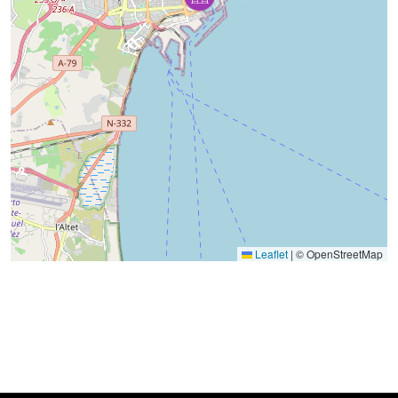
Leaflet
|
© OpenStreetMap