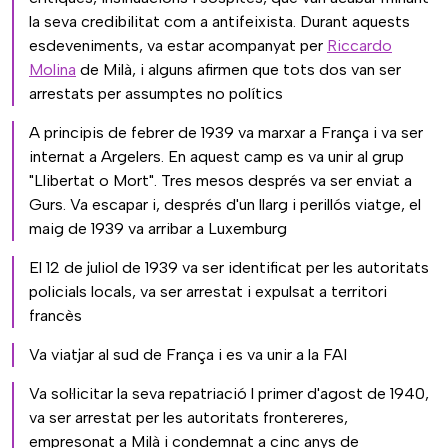
la seva credibilitat com a antifeixista. Durant aquests
esdeveniments, va estar acompanyat per
Riccardo
Molina
de Milà, i alguns afirmen que tots dos van ser
arrestats per assumptes no polítics
A principis de febrer de 1939 va marxar a França i va ser
internat a Argelers. En aquest camp es va unir al grup
"Llibertat o Mort". Tres mesos després va ser enviat a
Gurs. Va escapar i, després d'un llarg i perillós viatge, el
maig de 1939 va arribar a Luxemburg
El 12 de juliol de 1939 va ser identificat per les autoritats
policials locals, va ser arrestat i expulsat a territori
francès
Va viatjar al sud de França i es va unir a la FAI
Va sol·licitar la seva repatriació l primer d'agost de 1940,
va ser arrestat per les autoritats frontereres,
empresonat a Milà i condemnat a cinc anys de