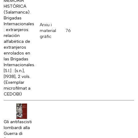
MEMORIA
HISTÓRICA
(Salamanca).
Brigadas
Internacionales
Arxiu i
: extranjeros:
material
76
relación
gràfic
alfabética de
extranjeros
enrolados en
las Brigadas
Internacionales.
[S.l.] : [s.n.],
[1938], 2 vols.
(Exemplar
microfilmat a
CEDOBI)
Gli antifascisti
lombardi alla
Guerra di