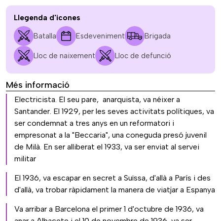
Llegenda d'icones
Batalla
Esdeveniment
Brigada
Lloc de naixement
Lloc de defunció
Més informació
Electricista. El seu pare, anarquista, va néixer a
Santander. El 1929, per les seves activitats polítiques, va
ser condemnat a tres anys en un reformatori i
empresonat a la "Beccaria", una coneguda presó juvenil
de Milà. En ser alliberat el 1933, va ser enviat al servei
militar
El 1936, va escapar en secret a Suïssa, d'allà a París i des
d'allà, va trobar ràpidament la manera de viatjar a Espanya
Va arribar a Barcelona el primer 1 d'octubre de 1936, va
anar a Albacete i el 10 de novembre de 1936, va ser