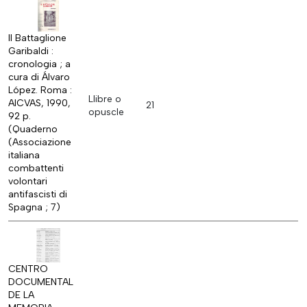
Il Battaglione
Garibaldi :
cronologia ; a
cura di Álvaro
López. Roma :
Llibre o
AICVAS, 1990,
21
opuscle
92 p.
(Quaderno
(Associazione
italiana
combattenti
volontari
antifascisti di
Spagna ; 7)
CENTRO
DOCUMENTAL
DE LA