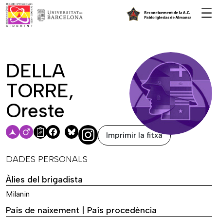
Vés al contingut
☰
DELLA
TORRE,
Oreste
Imprimir la fitxa
Facebook
Bluesky
DADES PERSONALS
Àlies del brigadista
Milanin
País de naixement | País procedència