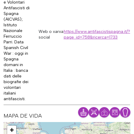
e Volontari
Antifascisti di
Spagna
(AICVAS);
Istituto
Nazionale
Web o xarxa
https://www.antifascistispagna.it/?
Ferruccio
social
page_id=758&ricerca=1733
Parri. Data
Spanish Civil
War : oggi in
Spagna
domani in
Italia : banca
dati delle
biografie dei
volontari
italiani
antifascisti.
MAPA DE VIDA
Mapa
+