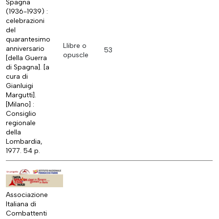
Spagna
(1936-1939) :
celebrazioni
del
quarantesimo
Llibre o
anniversario
53
opuscle
[della Guerra
di Spagna]. [a
cura di
Gianluigi
Margutti].
[Milano] :
Consiglio
regionale
della
Lombardia,
1977. 54 p.
Associazione
Italiana di
Combattenti