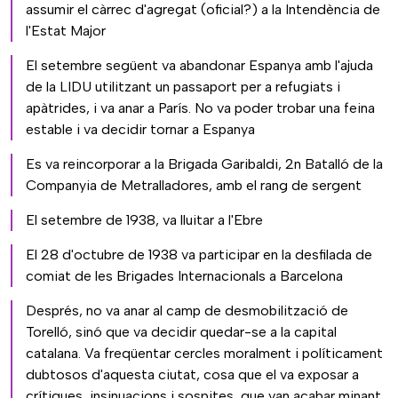
assumir el càrrec d'agregat (oficial?) a la Intendència de
l'Estat Major
El setembre següent va abandonar Espanya amb l'ajuda
de la LIDU utilitzant un passaport per a refugiats i
apàtrides, i va anar a París. No va poder trobar una feina
estable i va decidir tornar a Espanya
Es va reincorporar a la Brigada Garibaldi, 2n Batalló de la
Companyia de Metralladores, amb el rang de sergent
El setembre de 1938, va lluitar a l'Ebre
El 28 d'octubre de 1938 va participar en la desfilada de
comiat de les Brigades Internacionals a Barcelona
Després, no va anar al camp de desmobilització de
Torelló, sinó que va decidir quedar-se a la capital
catalana. Va freqüentar cercles moralment i políticament
dubtosos d'aquesta ciutat, cosa que el va exposar a
crítiques, insinuacions i sospites, que van acabar minant