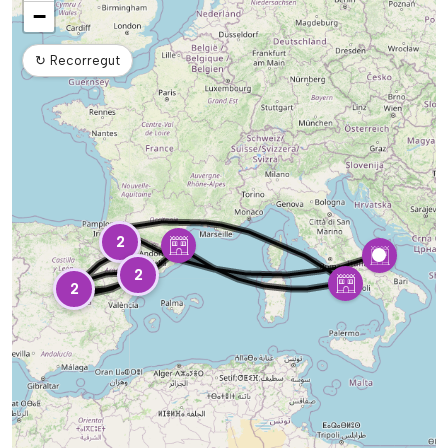
−
↻
Recorregut
2
2
2