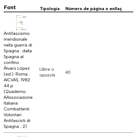
Font
Tipologia
Número de pàgina o enllaç
Antifascismo
meridionale
nella guerra di
Spagna : dalla
Spagna al
confino.
Álvaro López
Llibre o
40
(ed.). Roma :
opuscle
AICVAS, 1982.
44 p.
(Quaderno.
AAssociazione
Italiana
Combattenti
Volontari
Antifascisti di
Spagna ; 2)