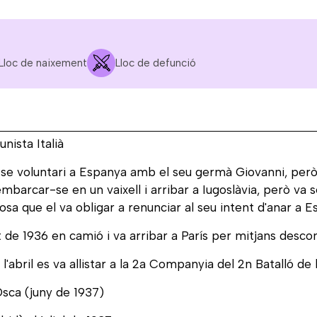
Lloc de naixement
Lloc de defunció
nista Italià
r-se voluntari a Espanya amb el seu germà Giovanni, però
barcar-se en un vaixell i arribar a Iugoslàvia, però va se
, cosa que el va obligar a renunciar al seu intent d'anar a 
t de 1936 en camió i va arribar a París per mitjans desc
l'abril es va allistar a la 2a Companyia del 2n Batalló de 
 Osca (juny de 1937)