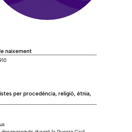
de naixement
910
istes per procedència, religió, ètnia,
us
 desapareguts durant la Guerra Civil