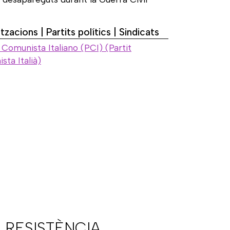
tzacions | Partits polítics | Sindicats
 Comunista Italiano (PCI) (Partit
ta Italià)
 RESISTÈNCIA