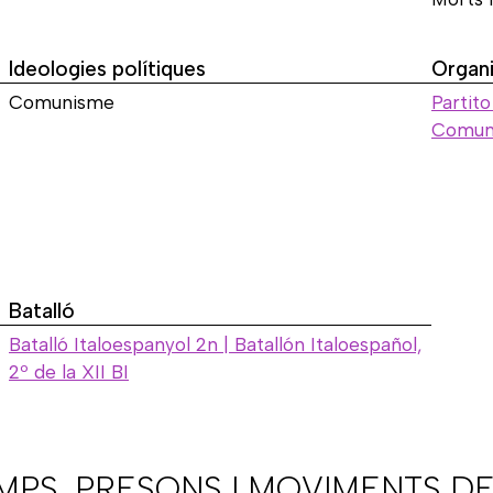
Ideologies polítiques
Organi
Comunisme
Partito
Comunis
Batalló
Batalló Italoespanyol 2n | Batallón Italoespañol,
2º de la XII BI
AMPS, PRESONS I MOVIMENTS DE