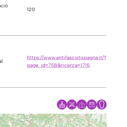
ació
120
https://www.antifascistispagna.it/?
al
page_id=758&ricerca=1715