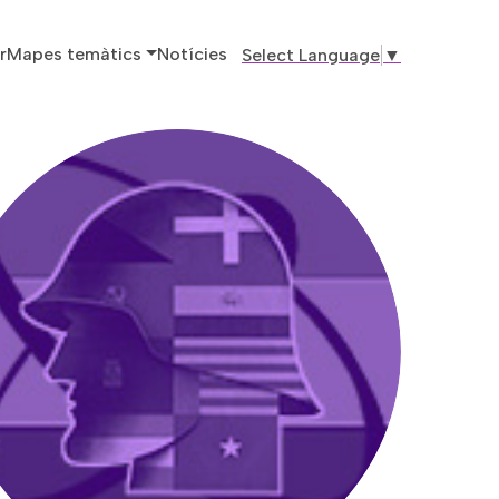
ó principal
r
Mapes temàtics
Notícies
Select Language
▼