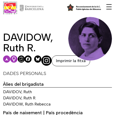
Vés al contingut
☰
DAVIDOW,
Ruth R.
Imprimir la fitxa
Facebook
Bluesky
DADES PERSONALS
Àlies del brigadista
DAVIDOV, Ruth
DAVIDOV, Ruth R.
DAVIDOW, Ruth Rebecca
País de naixement | País procedència