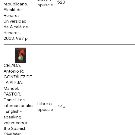
520
republicano.
opuscle
Alcalá de
Henares :
Universidad
de Alcalá de
Henares,
2003. 987 p.
CELADA,
Antonio R;
GONZÁLEZ DE
LA ALEJA,
Manuel;
PASTOR,
Daniel. Los
Llibre o
Internacionales
445
opuscle
: English-
speaking
volunteers in
the Spanish
Civil War.