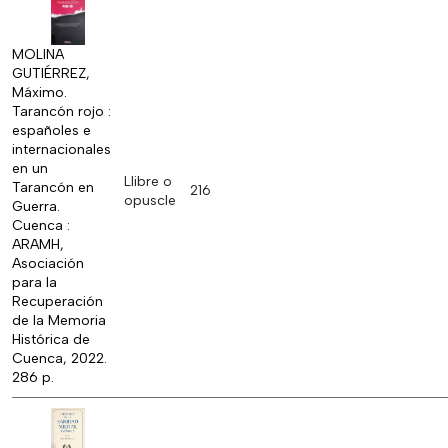
MOLINA
GUTIÉRREZ,
Máximo.
Tarancón rojo :
españoles e
internacionales
en un
Llibre o
Tarancón en
216
opuscle
Guerra.
Cuenca :
ARAMH,
Asociación
para la
Recuperación
de la Memoria
Histórica de
Cuenca, 2022.
286 p.