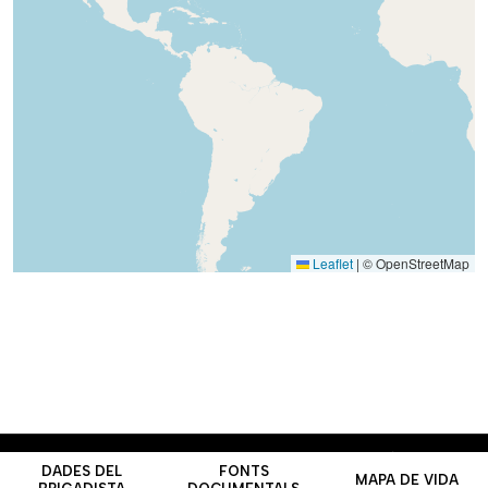
Leaflet
|
© OpenStreetMap
Contacte
Nota
Universitat de
CRAI Biblioteca Pavelló de la
DADES DEL
FONTS
legal
Barcelona
República
MAPA DE VIDA