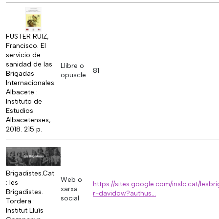
FUSTER RUIZ,
Francisco. El
servicio de
sanidad de las
Llibre o
81
Brigadas
opuscle
Internacionales.
Albacete :
Instituto de
Estudios
Albacetenses,
2018. 215 p.
Brigadistes.Cat
Web o
: les
https://sites.google.com/inslc.cat/lesbr
xarxa
Brigadistes.
r-davidow?authus…
social
Tordera :
Institut Lluís