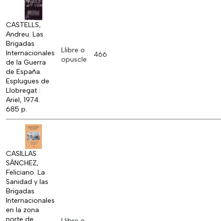
CASTELLS,
Andreu. Las
Brigadas
Llibre o
Internacionales
466
opuscle
de la Guerra
de España.
Esplugues de
Llobregat :
Ariel, 1974.
685 p.
CASILLAS
SÁNCHEZ,
Feliciano. La
Sanidad y las
Brigadas
Internacionales
en la zona
norte de
Llibre o