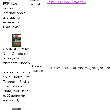
1936-1939.de/D/Davidow
...
1939 [Les
social
dones
internacionals
a la guerra
espanyola
1936-1939]
CARROLL, Peter
N. La Odisea de
la brigada
Abraham Lincoln
Llibre o
: los
178, 202-203, 209-210, 261, 287, 351-
opuscle
norteamericanos
en la Guerra Civil
Española. Sevilla
: Espuela de
Plata, 2018. 576
p. (España en
armas ; 3)