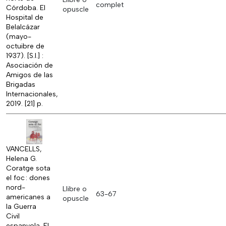
complet
Córdoba. El
opuscle
Hospital de
Belalcázar
(mayo-
octuibre de
1937). [S.l.] :
Asociación de
Amigos de las
Brigadas
Internacionales,
2019. [21] p.
VANCELLS,
Helena G.
Coratge sota
el foc : dones
nord-
Llibre o
63-67
americanes a
opuscle
la Guerra
Civil
espanyola. El