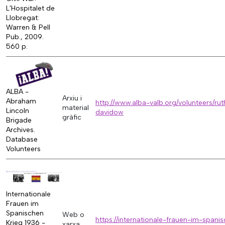
L'Hospitalet de
Llobregat:
Warren & Pell
Pub., 2009.
560 p.
ALBA -
Arxiu i
Abraham
http://www.alba-valb.org/volunteers/ru
material
Lincoln
davidow
gràfic
Brigade
Archives.
Database
Volunteers
Internationale
Frauen im
Spanischen
Web o
https://internationale-frauen-im-spani
Krieg 1936 -
xarxa