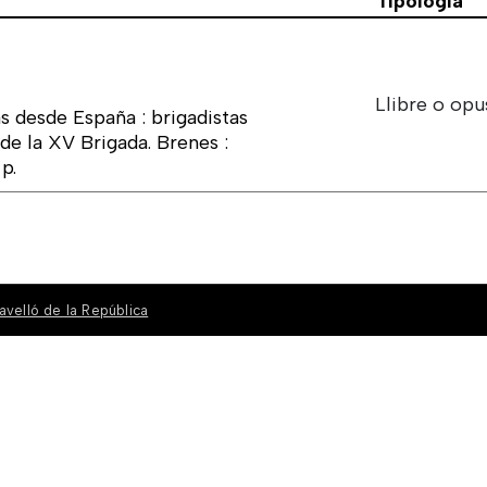
Tipologia
Llibre o opu
s desde España : brigadistas
de la XV Brigada. Brenes :
p.
avelló de la República