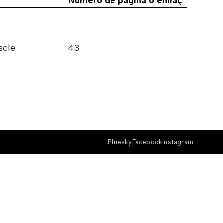
Número de pàgina o enllaç
scle
43
Bluesky
Facebook
Instagram