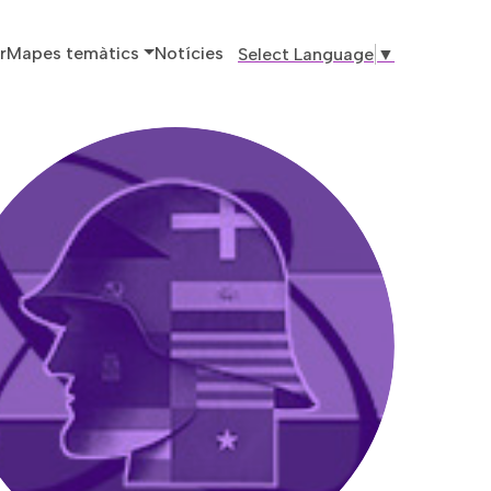
ó principal
r
Mapes temàtics
Notícies
Select Language
▼