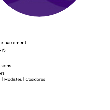
de naixement
915
sions
ers
 | Modistes | Cosidores