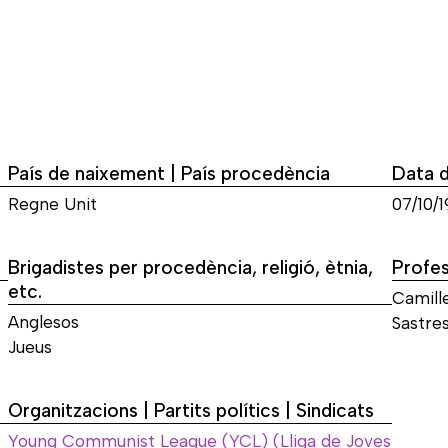
País de naixement | País procedència
Data 
Regne Unit
07/10/1
Brigadistes per procedència, religió, ètnia,
Profes
etc.
Camill
Anglesos
Sastres
Jueus
Organitzacions | Partits polítics | Sindicats
Young Communist League (YCL) (Lliga de Joves