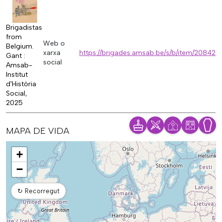
Brigadistas
from
Web o
Belgium.
xarxa
https://brigades.amsab.be/s/b/item/20842
Gant :
social
Amsab-
Institut
d'Història
Social,
2025
MAPA DE VIDA
Mapa
+
−
↻
Recorregut