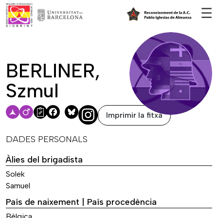
Vés al contingut
☰
BERLINER,
Szmul
Imprimir la fitxa
Facebook
Bluesky
DADES PERSONALS
Àlies del brigadista
Solek
Samuel
País de naixement | País procedència
Bèlgica