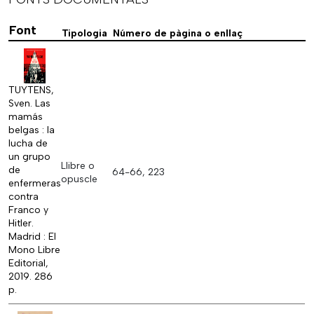
Font
Tipologia
Número de pàgina o enllaç
TUYTENS,
Sven. Las
mamás
belgas : la
lucha de
un grupo
Llibre o
de
64-66, 223
opuscle
enfermeras
contra
Franco y
Hitler.
Madrid : El
Mono Libre
Editorial,
2019. 286
p.