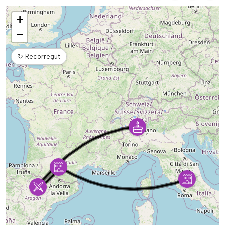
Mapa
+
−
↻
Recorregut