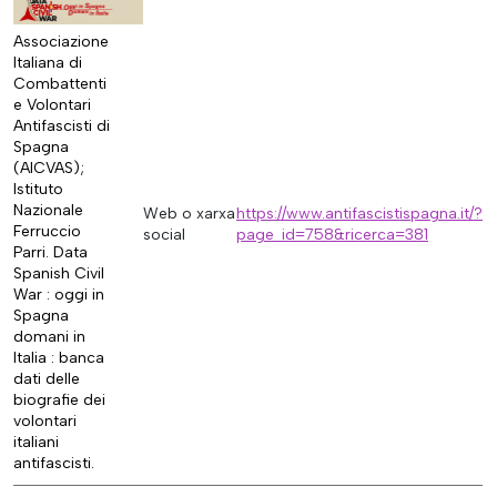
Associazione
Italiana di
Combattenti
e Volontari
Antifascisti di
Spagna
(AICVAS);
Istituto
Nazionale
Web o xarxa
https://www.antifascistispagna.it/?
Ferruccio
social
page_id=758&ricerca=381
Parri. Data
Spanish Civil
War : oggi in
Spagna
domani in
Italia : banca
dati delle
biografie dei
volontari
italiani
antifascisti.