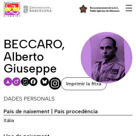
Vés al contingut
☰
BECCARO,
Alberto
Giuseppe
Imprimir la fitxa
Facebook
Bluesky
DADES PERSONALS
País de naixement | País procedència
Itàlia