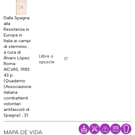
Dalla Spagna
alla
Resistenza in
Europa in
Italia ai campi
di sterminio ;
a cura di
Llibre o
Álvaro López.
17
opuscle
Roma :
AICVAS, 1983.
43 p.
(Quaderno
(Associazione
italiana
combattenti
volontari
antifascisti di
Spagna) ; 3)
MAPA DE VIDA