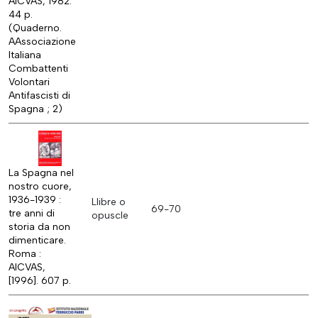
AICVAS, 1982.
44 p.
(Quaderno.
AAssociazione
Italiana
Combattenti
Volontari
Antifascisti di
Spagna ; 2)
La Spagna nel
nostro cuore,
1936-1939 :
Llibre o
69-70
tre anni di
opuscle
storia da non
dimenticare.
Roma :
AICVAS,
[1996]. 607 p.