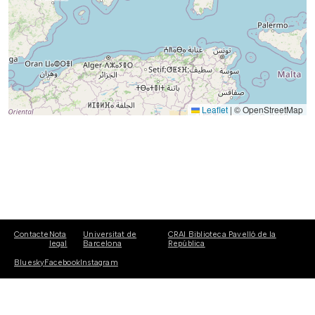
Leaflet
|
© OpenStreetMap
Contacte
Nota
Universitat de
CRAI Biblioteca Pavelló de la
legal
Barcelona
República
Bluesky
Facebook
Instagram