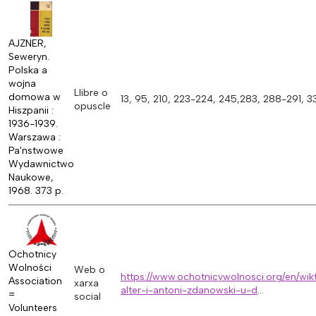
AJZNER,
Seweryn.
Polska a
wojna
Llibre o
domowa w
13, 95, 210, 223-224, 245,283, 288-291, 3
opuscle
Hiszpanii :
1936-1939.
Warszawa :
Pa'nstwowe
Wydawnictwo
Naukowe,
1968. 373 p.
Ochotnicy
Wolności
Web o
https://www.ochotnicywolnosci.org/en/wik
Association
xarxa
alter-i-antoni-zdanowski-u-d
...
=
social
Volunteers