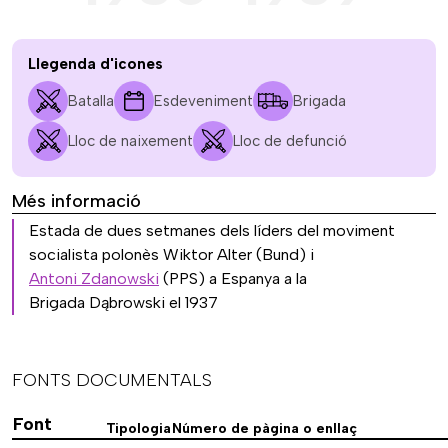
Llegenda d'icones
Batalla
Esdeveniment
Brigada
Lloc de naixement
Lloc de defunció
Més informació
Estada de dues setmanes dels líders del moviment
socialista polonès Wiktor Alter (Bund) i
Antoni Zdanowski
(PPS) a Espanya a la
Brigada Dąbrowski el 1937
FONTS DOCUMENTALS
Font
Tipologia
Número de pàgina o enllaç