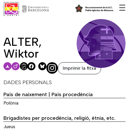
Vés al contingut
☰
ALTER,
Wiktor
Imprimir la fitxa
Facebook
Bluesky
DADES PERSONALS
País de naixement | País procedència
Polònia
Brigadistes per procedència, religió, ètnia, etc.
Jueus