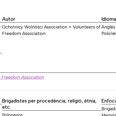
Autor
Idiom
Ochotnicy Wolności Association = Volunteers of
Anglès
Freedom Association
Polonè
f Freedom Association
Brigadistes per procedència, religió, ètnia,
Enfoc
etc.
Brigadi
Polonesos
Memòri