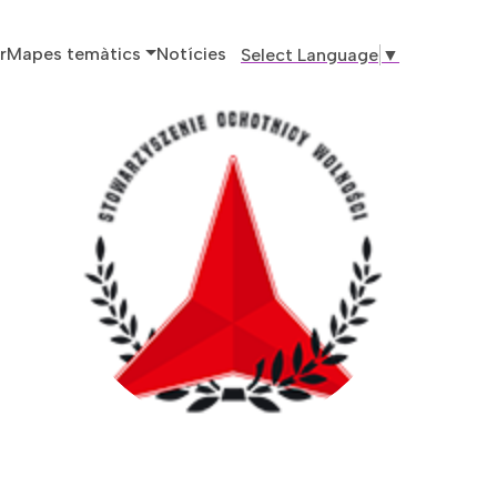
ó principal
r
Mapes temàtics
Notícies
Select Language
▼