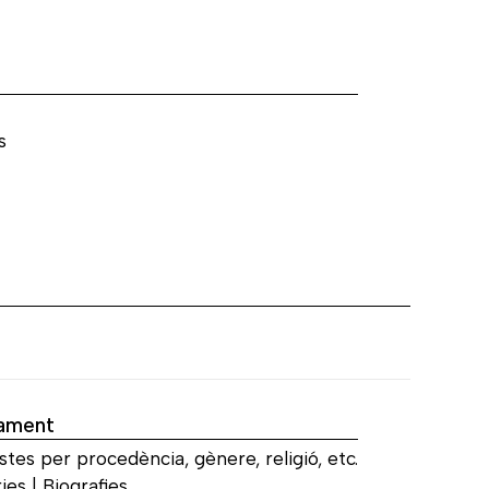
a
s
ament
stes per procedència, gènere, religió, etc.
es | Biografies