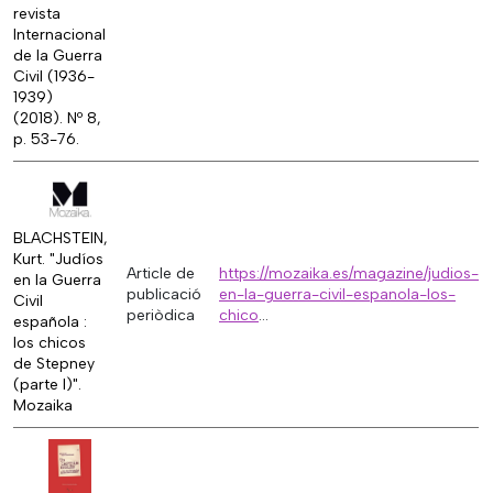
revista
Internacional
de la Guerra
Civil (1936-
1939)
(2018). Nº 8,
p. 53-76.
BLACHSTEIN,
Kurt. "Judíos
Article de
https://mozaika.es/magazine/judios-
en la Guerra
publicació
en-la-guerra-civil-espanola-los-
Civil
periòdica
chico
...
española :
los chicos
de Stepney
(parte I)".
Mozaika