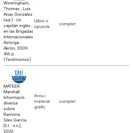
Wintringham,
Thomas ; Luis
Arias González
(ed.) . Un
Llibre o
complet
capitán inglés...
opuscle
en las Brigadas
Internacionales.
Astorga :
Akrón, 2009.
416 p.
(Testimonios)
MATEER,
Marshall.
Arxiu i
Informació
material
complet
diversa
gràfic
sobre
Ramona
Siles García.
[S.l. : s.n.],
2023