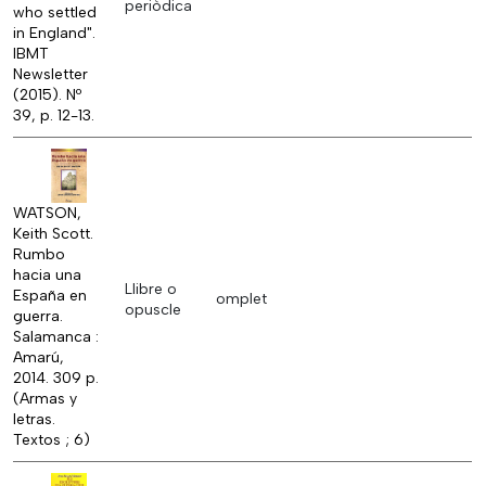
periòdica
who settled
in England".
IBMT
Newsletter
(2015). Nº
39, p. 12-13.
WATSON,
Keith Scott.
Rumbo
hacia una
Llibre o
España en
omplet
opuscle
guerra.
Salamanca :
Amarú,
2014. 309 p.
(Armas y
letras.
Textos ; 6)