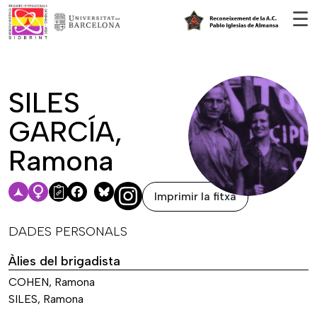
Vés al contingut
☰
SILES
GARCÍA,
Ramona
Imprimir la fitxa
Facebook
Bluesky
DADES PERSONALS
Àlies del brigadista
COHEN, Ramona
SILES, Ramona