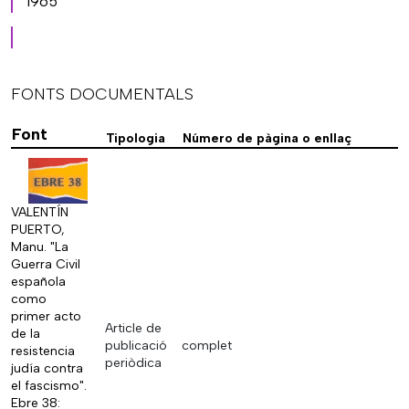
1965
FONTS DOCUMENTALS
Font
Tipologia
Número de pàgina o enllaç
VALENTÍN
PUERTO,
Manu. "La
Guerra Civil
española
como
primer acto
Article de
de la
publicació
complet
resistencia
periòdica
judía contra
el fascismo".
Ebre 38: