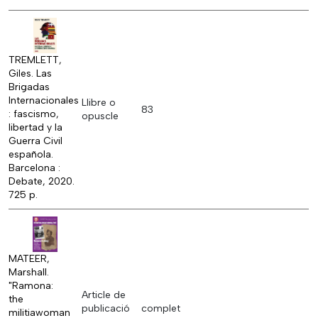
TREMLETT,
Giles. Las
Brigadas
Internacionales
Llibre o
83
: fascismo,
opuscle
libertad y la
Guerra Civil
española.
Barcelona :
Debate, 2020.
725 p.
MATEER,
Marshall.
"Ramona:
Article de
the
publicació
complet
militiawoman