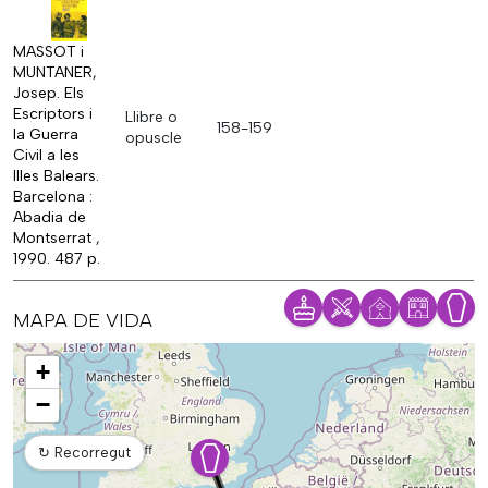
MASSOT i
MUNTANER,
Josep. Els
Escriptors i
Llibre o
158-159
la Guerra
opuscle
Civil a les
Illes Balears.
Barcelona :
Abadia de
Montserrat ,
1990. 487 p.
MAPA DE VIDA
Mapa
+
−
↻
Recorregut